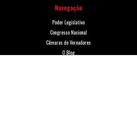
Navegação
Poder Legislativo
Congresso Nacional
Câmaras de Vereadores
O Blog
Contato
Contato
Avenida Princesa Isabel, 574
(27) 3042-9086
elimarcortes@gmail.com