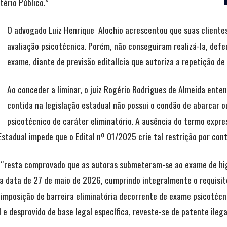
ério Público.”
O advogado Luiz Henrique Alochio acrescentou que suas cliente
avaliação psicotécnica. Porém, não conseguiram realizá-la, def
exame, diante de previsão editalícia que autoriza a repetição de
Ao conceder a liminar, o juiz Rogério Rodrigues de Almeida ente
contida na legislação estadual não possui o condão de abarcar 
psicotécnico de caráter eliminatório. A ausência do termo expre
stadual impede que o Edital nº 01/2025 crie tal restrição por cont
 “resta comprovado que as autoras submeteram-se ao exame de hig
na data de 27 de maio de 2026, cumprindo integralmente o requisito 
 imposição de barreira eliminatória decorrente de exame psicotéc
al e desprovido de base legal específica, reveste-se de patente ile