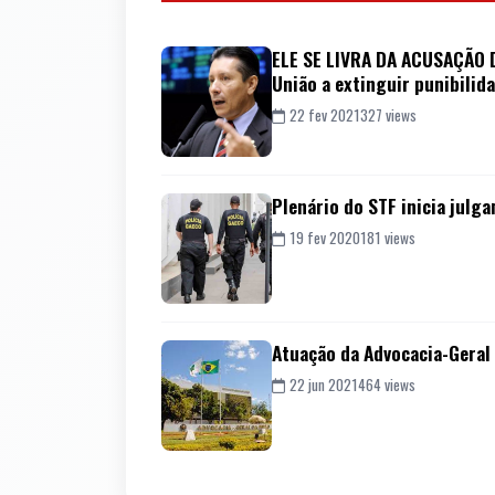
ELE SE LIVRA DA ACUSAÇÃO D
União a extinguir punibili
22 fev 2021
327 views
Plenário do STF inicia julg
19 fev 2020
181 views
Atuação da Advocacia-Geral 
22 jun 2021
464 views