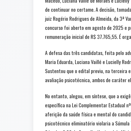
Macedo, Luciana Vaillé de Moraes e Lucielly
de continuar no certame. A decisão, tomada
juiz Rogério Rodrigues de Almeida, da 3ª Va
concurso foi aberto em agosto de 2025 e p
remuneração inicial de R$ 37.765,55. É org
A defesa das três candidatas, feita pelo ad
Maria Eduarda, Luciana Vaillé e Lucielly Ro
Sustentou que o edital previu, na terceira 
avaliação psicotécnica, ambos de caráter el
No entanto, alegou, em síntese, que a exigê
específica na Lei Complementar Estadual nº
aferição da saúde física e mental do cand
psicotécnico eliminatório violaria a Súmula