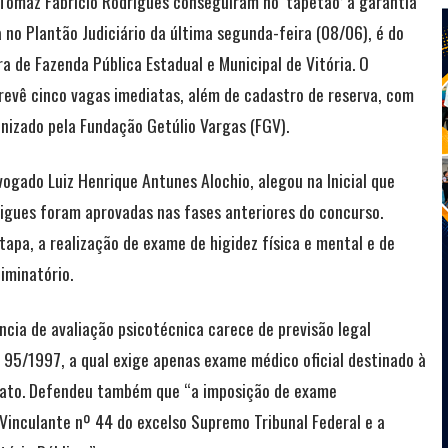
 Tomaz Fabrício Rodrigues conseguiram no ‘tapetão’ a garantia
 no Plantão Judiciário da última segunda-feira (08/06), é do
ra de Fazenda Pública Estadual e Municipal de Vitória. O
revê cinco vagas imediatas, além de cadastro de reserva, com
anizado pela Fundação Getúlio Vargas (FGV).
vogado Luiz Henrique Antunes Alochio, alegou na Inicial que
drigues foram aprovadas nas fases anteriores do concurso.
etapa, a realização de exame de higidez física e mental e de
iminatório.
ncia de avaliação psicotécnica carece de previsão legal
 95/1997, a qual exige apenas exame médico oficial destinado à
idato. Defendeu também que “a imposição de exame
 Vinculante nº 44 do excelso Supremo Tribunal Federal e a