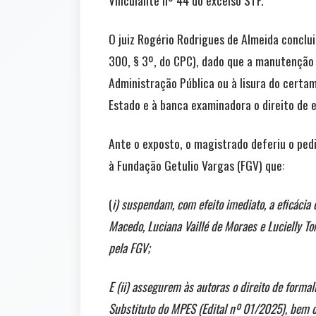
Vinculante nº 44 do excelso STF.”
O juiz Rogério Rodrigues de Almeida conclui
300, § 3º, do CPC), dado que a manutenção d
Administração Pública ou à lisura do certa
Estado e à banca examinadora o direito de ex
Ante o exposto, o magistrado deferiu o ped
à Fundação Getulio Vargas (FGV) que:
(
i) suspendam, com efeito imediato, a eficácia
Macedo, Luciana Vaillé de Moraes e Lucielly To
pela FGV;
E (ii) assegurem às autoras o direito de forma
Substituto do MPES (Edital nº 01/2025), bem 