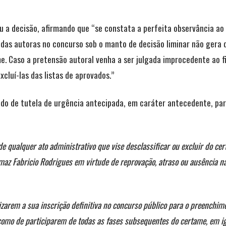
u a decisão, afirmando que “se constata a perfeita observância ao p
as autoras no concurso sob o manto de decisão liminar não gera qu
me. Caso a pretensão autoral venha a ser julgada improcedente ao f
cluí-las das listas de aprovados.”
ido de tutela de urgência antecipada, em caráter antecedente, par
 de qualquer ato administrativo que vise desclassificar ou excluir do c
maz Fabricio Rodrigues em virtude de reprovação, atraso ou ausência na
lizarem a sua inscrição definitiva no concurso público para o preenchi
como de participarem de todas as fases subsequentes do certame, em 