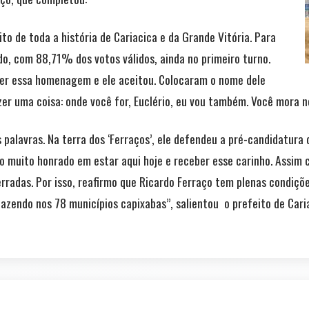
to de toda a história de Cariacica e da Grande Vitória. Para
ado, com 88,71% dos votos válidos, ainda no primeiro turno.
eber essa homenagem e ele aceitou. Colocaram o nome dele
er uma coisa: onde você for, Euclério, eu vou também. Você mora n
s palavras. Na terra dos ‘Ferraços’, ele defendeu a pré-candidatur
o muito honrado em estar aqui hoje e receber esse carinho. Assim 
radas. Por isso, reafirmo que Ricardo Ferraço tem plenas condiçõe
endo nos 78 municípios capixabas”, salientou o prefeito de Caria