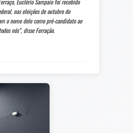
Ferraço, Euclério Sampaio foi recebido
eral, nas eleições de outubro do
aram o nome dele como pré-candidato ao
odos nós”, disse Ferração.