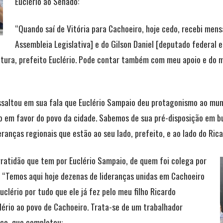
Euclério ao Senado:
“Quando saí de Vitória para Cachoeiro, hoje cedo, recebi men
Assembleia Legislativa] e do Gilson Daniel [deputado federal 
atura, prefeito Euclério. Pode contar também com meu apoio e do m
saltou em sua fala que Euclério Sampaio deu protagonismo ao muni
 em favor do povo da cidade. Sabemos de sua pré-disposição em bu
anças regionais que estão ao seu lado, prefeito, e ao lado do Rica
ratidão que tem por Euclério Sampaio, de quem foi colega por
 “Temos aqui hoje dezenas de lideranças unidas em Cachoeiro
clério por tudo que ele já fez pelo meu filho Ricardo
lério ao povo de Cachoeiro. Trata-se de um trabalhador
ço, que completou: