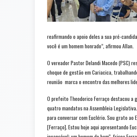
reafirmando o apoio deles a sua pré-candid
você é um homem honrado”, afirmou Allan.
O vereador Pastor Delandi Macedo (PSC) res
choque de gestão em Cariacica, trabalhando
reunião marca o encontro das melhores lider
O prefeito Theodorico Ferraço destacou a g
quatro mandatos na Assembleia Legislativa.
para conversar com Euclério. Sou grato ao Eu
[Ferraço]. Estou hoje aqui apresentando Euc
incansável; um homem do bem”, frisou Ferra