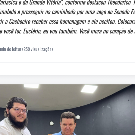
Cariacica e da Grande Vitória”, conforme destacou Theodorico 
mulado a prosseguir na caminhada por uma vaga ao Senado Fed
 vir a Cachoeiro receber essa homenagem e ele aceitou. Coloc
e você for, Euclério, eu vou também. Você mora no coração de t
 min de leitura
259 visualizações