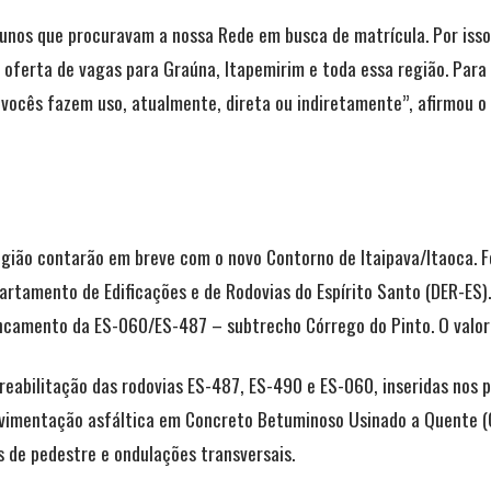
unos que procuravam a nossa Rede em busca de matrícula. Por isso,
a oferta de vagas para Graúna, Itapemirim e toda essa região. Para
vocês fazem uso, atualmente, direta ou indiretamente”, afirmou o 
egião contarão em breve com o novo Contorno de Itaipava/Itaoca. F
partamento de Edificações e de Rodovias do Espírito Santo (DER-ES
ncamento da ES-060/ES-487 – subtrecho Córrego do Pinto. O valor 
reabilitação das rodovias ES-487, ES-490 e ES-060, inseridas nos p
pavimentação asfáltica em Concreto Betuminoso Usinado a Quente (
as de pedestre e ondulações transversais.