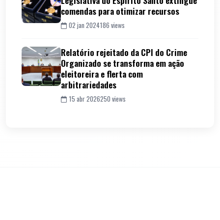
Legislativa do Espírito Santo extingue
comendas para otimizar recursos
02 jan 2024
186 views
Relatório rejeitado da CPI do Crime
Organizado se transforma em ação
eleitoreira e flerta com
arbitrariedades
15 abr 2026
250 views