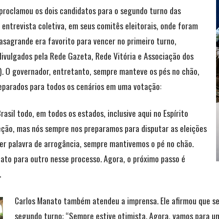
) proclamou os dois candidatos para o segundo turno das
ntrevista coletiva, em seus comitês eleitorais, onde foram
asagrande era favorito para vencer no primeiro turno,
ivulgados pela Rede Gazeta, Rede Vitória e Associação dos
ES). O governador, entretanto, sempre manteve os pés no chão,
eparados para todos os cenários em uma votação:
asil todo, em todos os estados, inclusive aqui no Espírito
ção, mas nós sempre nos preparamos para disputar as eleições
er palavra de arrogância, sempre mantivemos o pé no chão.
to para outro nesse processo. Agora, o próximo passo é
.
Carlos Manato também atendeu a imprensa. Ele afirmou que se
segundo turno: “Sempre estive otimista. Agora, vamos para 