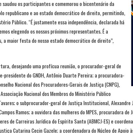
e saudou os participantes e comemorou o bicentenário da
solo republicano e ao estado democrático de direito, permitindo,
stério Público. “É justamente essa independência, declarada há
emos elegendo os nossos próximos representantes. É a
s, a maior festa do nosso estado democrático de direito”,
tura, desejando uma profícua reunião, o procurador-geral de
vice-presidente do GNDH, Antônio Duarte Pereira; a procuradora-
Conselho Nacional dos Procuradores-Gerais de Justiça (CNPG),
 Associação Nacional dos Membros do Ministério Público
avares; o subprocurador-geral de Justiça Institucional, Alexandre
ampos Ramos; a ouvidora das mulheres do MPES, procuradora de Jus
eres de Carreiras Jurídica do Espírito Santo (ABMCJ-ES) e coorden
tiça Catarina Cecin Gazele; a coordenadora do Núcleo de Apoio às