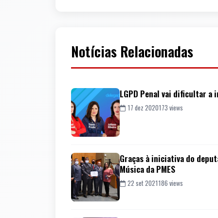
Notícias Relacionadas
LGPD Penal vai dificultar a 
17 dez 2020
173 views
Graças à iniciativa do depu
Música da PMES
22 set 2021
186 views