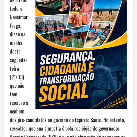
federal
Neucimar
Fraga,
disse na
manhã
desta
segunda-
feira
(21/03)
que não
tem
rejeição a
nenhum
dos pré-candidatos ao governo do Espírito Santo. No entanto,
ressaltou que sua simpatia é pela reeleição do governador
Renato Casagrande (PSB) e que não abre mão de caminhar ao