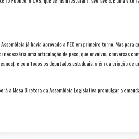
ério Público, à OAB, que se manifestaram favoráveis. É uma vitória
 Assembleia já havia aprovado a PEC em primeiro turno. Mas para q
oi necessária uma articulação de peso, que envolveu conversas co
icanos), e com todos os deputados estaduais, além da criação de u
erá à Mesa Diretora da Assembleia Legislativa promulgar a emenda