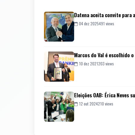
Datena aceita convite para
04 dez 2025
491 views
Marcos do Val é escolhido 
10 dez 2021
203 views
Eleições OAB: Érica Neves s
12 out 2024
210 views