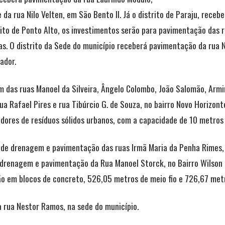
 da rua Nilo Velten, em São Bento II. Já o distrito de Paraju, rec
trito de Ponto Alto, os investimentos serão para pavimentação das 
as. O distrito da Sede do município receberá pavimentação da rua N
ador.
as ruas Manoel da Silveira, Ângelo Colombo, João Salomão, Armind
rua Rafael Pires e rua Tibúrcio G. de Souza, no bairro Novo Horizo
ores de resíduos sólidos urbanos, com a capacidade de 10 metros 
 de drenagem e pavimentação das ruas Irmã Maria da Penha Rimes, 
 e drenagem e pavimentação da Rua Manoel Storck, no Bairro Wilson
 em blocos de concreto, 526,05 metros de meio fio e 726,67 metr
rua Nestor Ramos, na sede do município.