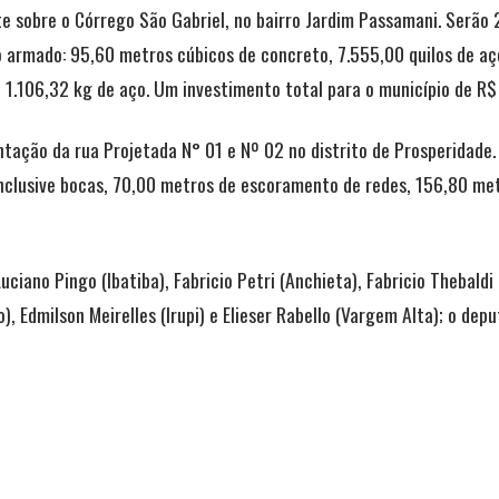
e sobre o Córrego São Gabriel, no bairro Jardim Passamani. Serã
to armado: 95,60 metros cúbicos de concreto, 7.555,00 quilos de a
 1.106,32 kg de aço. Um investimento total para o município de R$
ntação da rua Projetada N° 01 e Nº 02 no distrito de Prosperidad
clusive bocas, 70,00 metros de escoramento de redes, 156,80 me
ciano Pingo (Ibatiba), Fabricio Petri (Anchieta), Fabricio Thebald
, Edmilson Meirelles (Irupi) e Elieser Rabello (Vargem Alta); o dep