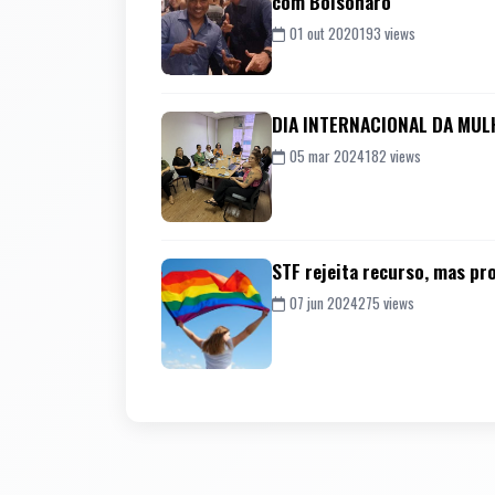
com Bolsonaro
01 out 2020
193 views
DIA INTERNACIONAL DA MULHE
05 mar 2024
182 views
STF rejeita recurso, mas pr
07 jun 2024
275 views