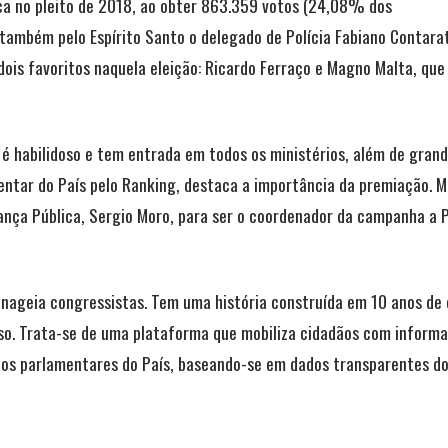
ica no pleito de 2018, ao obter 863.359 votos (24,08% dos
o também pelo Espírito Santo o delegado de Polícia Fabiano Contarat
 dois favoritos naquela eleição: Ricardo Ferraço e Magno Malta, q
, é habilidoso e tem entrada em todos os ministérios, além de gr
ntar do País pelo Ranking, destaca a importância da premiação. M
rança Pública, Sergio Moro, para ser o coordenador da campanha a 
menageia congressistas. Tem uma história construída em 10 anos de
so. Trata-se de uma plataforma que mobiliza cidadãos com informaço
 dos parlamentares do País, baseando-se em dados transparentes d