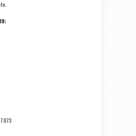
to.
19:
17.073