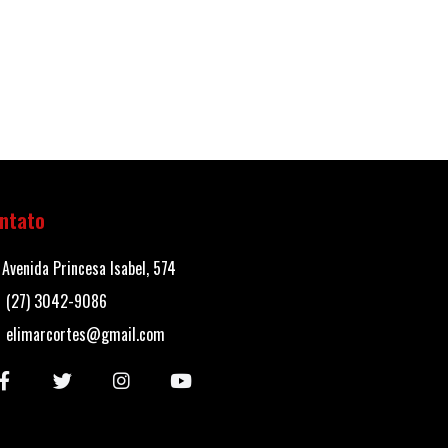
ntato
Avenida Princesa Isabel, 574
(27) 3042-9086
elimarcortes@gmail.com