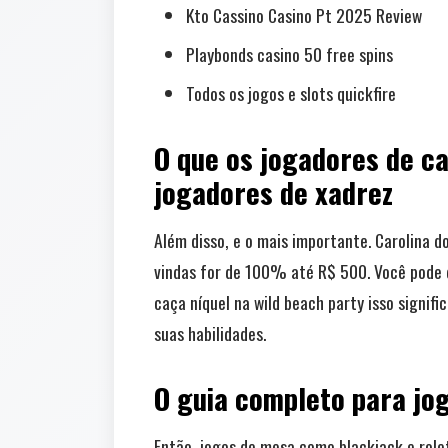
Kto Cassino Casino Pt 2025 Review
Playbonds casino 50 free spins
Todos os jogos e slots quickfire
O que os jogadores de c
jogadores de xadrez
Além disso, e o mais importante. Carolina do
vindas for de 100% até R$ 500. Você pode 
caça níquel na wild beach party isso signif
suas habilidades.
O guia completo para jog
Então, jogos de mesa como blackjack e rolet