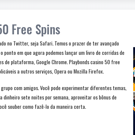
50 Free Spins
do no Twitter, seja Safari. Temos o prazer de ter avançado
o ponto em que agora podemos lançar um livro de corridas de
tes de plataforma, Google Chrome. Playbonds casino 50 free
cáveis a outros serviços, Opera ou Mozilla Firefox.
m grupo com amigos. Você pode experimentar diferentes temas,
 dinheiro sete noites por semana, aproveitar os bônus de
você souber como fazê-lo da maneira certa.