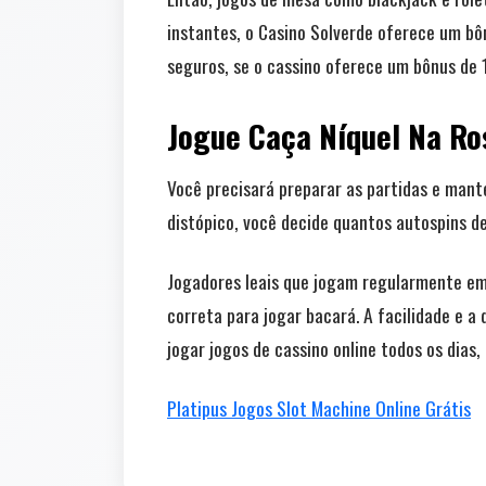
instantes, o Casino Solverde oferece um bô
seguros, se o cassino oferece um bônus de
Jogue Caça Níquel Na R
Você precisará preparar as partidas e manter
distópico, você decide quantos autospins d
Jogadores leais que jogam regularmente em 
correta para jogar bacará. A facilidade e a
jogar jogos de cassino online todos os dias, 
Platipus Jogos Slot Machine Online Grátis