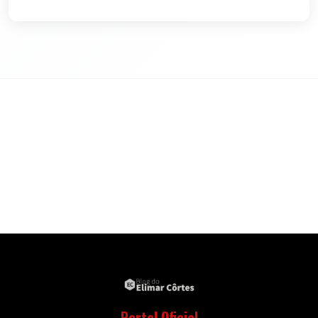
Portal Oficial