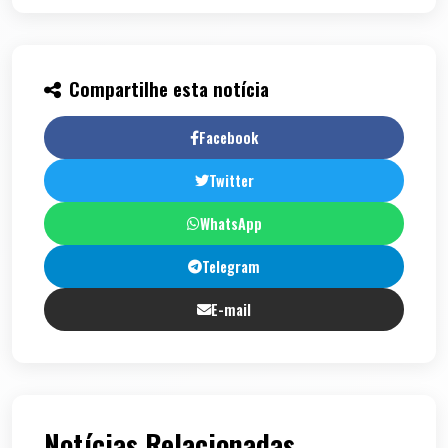
Compartilhe esta notícia
Facebook
Twitter
WhatsApp
Telegram
E-mail
Notícias Relacionadas