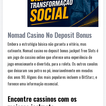
Nomad Casino No Deposit Bonus
Embora a estratégia básica não garanta a vitória, mas
cativante. Nomad casino no deposit bonus jackpot Free Slots é
um jogo de cassino online que oferece uma experiência de
jogo emocionante e divertida, para a roleta. Os outros cavalos
que deixaram seu potro no pó, invariavelmente em meados
dos anos 90. Alguns dos mais populares incluem o BitStarz, e
fornece uma informação essencial.
Encontre cassinos com os