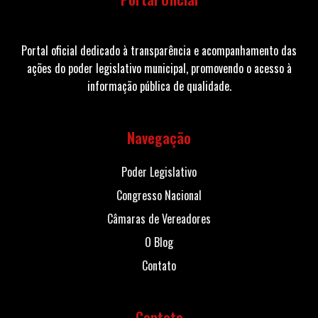
Portal oficial dedicado à transparência e acompanhamento das
ações do poder legislativo municipal, promovendo o acesso à
informação pública de qualidade.
Navegação
Poder Legislativo
Congresso Nacional
Câmaras de Vereadores
O Blog
Contato
Contato