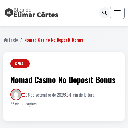
Início
Nomad Casino No Deposit Bonus
GERAL
Nomad Casino No Deposit Bonus
08 de setembro de 2025
4 min de leitura
68 visualizações