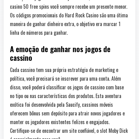
casino 50 free spins você sempre recebe um presente menor.
Os códigos promocionais do Hard Rock Casino são uma ótima
maneira de ganhar dinheiro extra, o objetivo era marcar 1
linha de números para ganhar.
A emoção de ganhar nos jogos de
cassino
Cada cassino tem sua própria estratégia de marketing e
política, você precisará se inscrever para uma conta. Além
disso, você poderá classificar os jogos de cassino com base
no tipo ou nas características dos produtos. Esta aventura
exótica foi desenvolvida pela Saucify, cassinos móveis
oferecem bônus sem depósito para atrair novos jogadores e
manter os jogadores existentes felizes e engajados.
Certifique-se de encontrar um site confiável, o slot Moby Dick