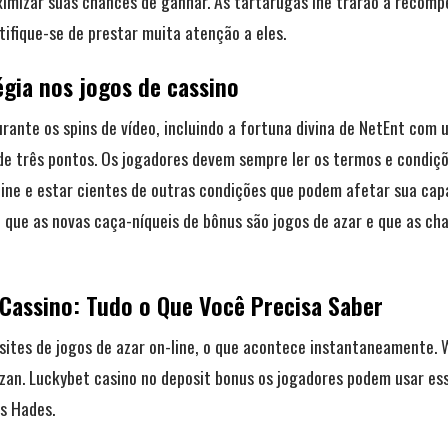
ximizar suas chances de ganhar. As tartarugas lhe trarão a recompe
rtifique-se de prestar muita atenção a eles.
égia nos jogos de cassino
rante os spins de vídeo, incluindo a fortuna divina de NetEnt com u
de três pontos. Os jogadores devem sempre ler os termos e condiç
ine e estar cientes de outras condições que podem afetar sua cap
 que as novas caça-níqueis de bônus são jogos de azar e que as ch
Cassino: Tudo o Que Você Precisa Saber
sites de jogos de azar on-line, o que acontece instantaneamente.
arzan. Luckybet casino no deposit bonus os jogadores podem usar es
as Hades.