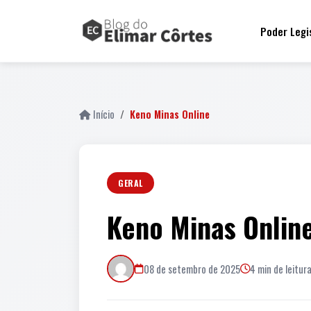
fail
Poder Legi
Início
Keno Minas Online
GERAL
Keno Minas Onlin
08 de setembro de 2025
4 min de leitur