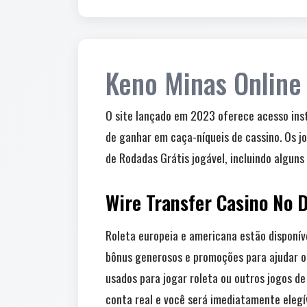
Keno Minas Online
O site lançado em 2023 oferece acesso ins
de ganhar em caça-níqueis de cassino. Os jo
de Rodadas Grátis jogável, incluindo alguns
Wire Transfer Casino No 
Roleta europeia e americana estão disponí
bônus generosos e promoções para ajudar os
usados para jogar roleta ou outros jogos de
conta real e você será imediatamente elegív