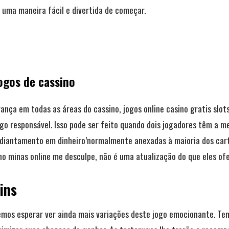
é uma maneira fácil e divertida de começar.
ogos de cassino
rança em todas as áreas do cassino, jogos online casino gratis slo
go responsável. Isso pode ser feito quando dois jogadores têm a 
adiantamento em dinheiro’normalmente anexadas à maioria dos cart
no minas online me desculpe, não é uma atualização do que eles o
ins
demos esperar ver ainda mais variações deste jogo emocionante. Te