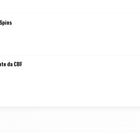
 Spins
nte da CBF