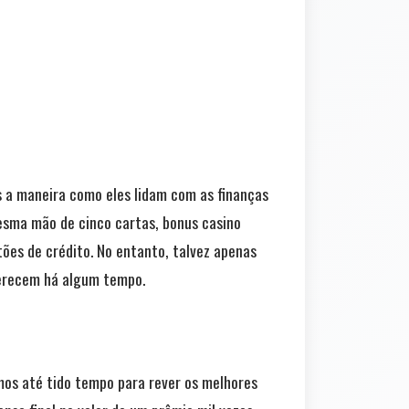
ts a maneira como eles lidam com as finanças
mesma mão de cinco cartas, bonus casino
ões de crédito. No entanto, talvez apenas
ferecem há algum tempo.
mos até tido tempo para rever os melhores