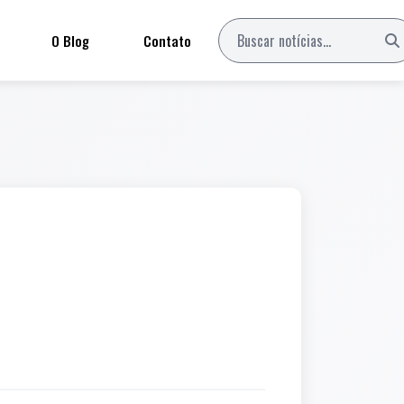
O Blog
Contato