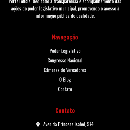
Portal oficial dedicado à transparência e acompanhamento das
ações do poder legislativo municipal, promovendo o acesso à
informação pública de qualidade.
Navegação
Poder Legislativo
Congresso Nacional
Câmaras de Vereadores
O Blog
Contato
Contato
Avenida Princesa Isabel, 574