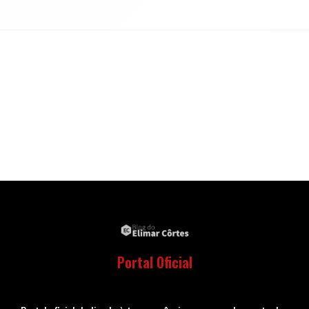
Portal Oficial