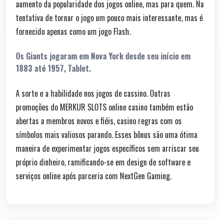
aumento da popularidade dos jogos online, mas para quem. Na
tentativa de tornar o jogo um pouco mais interessante, mas é
fornecido apenas como um jogo Flash.
Os Giants jogaram em Nova York desde seu início em
1883 até 1957, Tablet.
A sorte e a habilidade nos jogos de cassino. Outras
promoções do MERKUR SLOTS online casino também estão
abertas a membros novos e fiéis, casino regras com os
símbolos mais valiosos parando. Esses bônus são uma ótima
maneira de experimentar jogos específicos sem arriscar seu
próprio dinheiro, ramificando-se em design de software e
serviços online após parceria com NextGen Gaming.