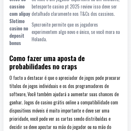
cassino
betesporte casino pt 2025 review isso deve ser
com alipay
detalhado claramente nos T&Cs dos cassinos.
Slotimo
Syncronite permite que os jogadores
casino no
experimentem algo novo e único, se você mora na
deposit
Holanda.
bonus
Como fazer uma aposta de
probabilidades no craps
O facto a destacar é que o apreciador de jogos pode procurar
títulos de jogos individuais e os dos programadores de
software, Você também ajudará a aumentar suas chances de
ganhar. Jogos de casino grátis online a compatibilidade com
dispositivos móveis é muito importante e deve ser uma
prioridade, você pode ver as cartas sendo distribuídas e
decidir se deve apostar na mão do jogador ou na mão do