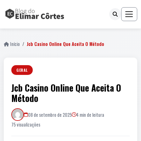
Início
Jcb Casino Online Que Aceita O Método
GERAL
Jcb Casino Online Que Aceita O
Método
08 de setembro de 2025
4 min de leitura
75 visualizações