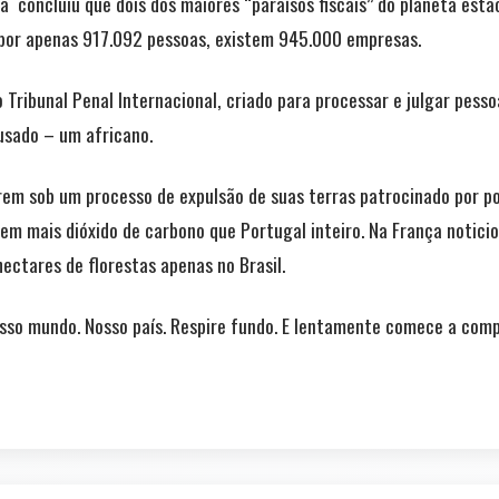
ca concluiu que dois dos maiores “paraísos fiscais” do planeta est
 por apenas 917.092 pessoas, existem 945.000 empresas.
 Tribunal Penal Internacional, criado para processar e julgar pes
usado – um africano.
em sob um processo de expulsão de suas terras patrocinado por po
m mais dióxido de carbono que Portugal inteiro. Na França notici
ectares de florestas apenas no Brasil.
osso mundo. Nosso país. Respire fundo. E lentamente comece a com