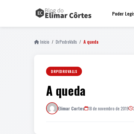
Poder Legi
Início
DrPedroValls
A queda
DRPEDROVALLS
A queda
Elimar Cortes
18 de novembro de 2019