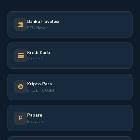
Banka Havalesi
EFT / Havale
Kredi Kartı
Visa / MC
Kripto Para
BTC, ETH, USDT
Papara
E-cüzdan