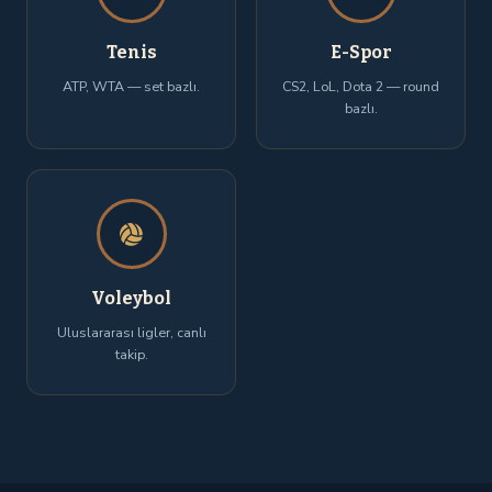
Tenis
E-Spor
ATP, WTA — set bazlı.
CS2, LoL, Dota 2 — round
bazlı.
Voleybol
Uluslararası ligler, canlı
takip.