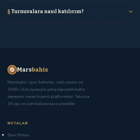
eklenir.
Turnuvalara nasıl katılırım?
Hazine haritası bölümünden aktif etkinliklere göz atıp
otomatik sıralamaya dahil olabilirsiniz.
Mars
bahis
Marsbahis; spor bahisleri, canlı casino ve
1500+ slot oyunuyla geniş kapsamlı bahis
deneyimi sunan lisanslı platformdur. Yalnızca
18 yaş ve üzeri kullanıcılara yöneliktir.
ROTALAR
Spor Rotası