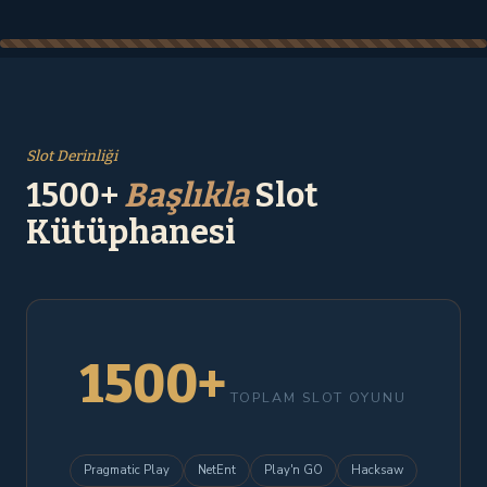
Slot Derinliği
1500+
Başlıkla
Slot
Kütüphanesi
1500+
TOPLAM SLOT OYUNU
Pragmatic Play
NetEnt
Play'n GO
Hacksaw