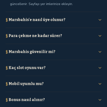
güncellenir. Sayfayı yer imlerinize ekleyin.
Marsbahis'e nasıl üye olunur?
Kayıt formunu doldurup e-posta doğrulamasını tamamlayarak
dakikalar içinde üye olabilirsiniz.
Para çekme ne kadar sürer?
Onaylanan talepler 30 dakika ile 3 saat arasında hesabınıza
ulaşır.
Marsbahis güvenilir mi?
Uluslararası lisans altında faaliyet gösterir; 256-bit SSL
şifrelemesiyle kullanıcı verilerini korur.
Kaç slot oyunu var?
1500'den fazla slot oyunu; Megaways, Jackpot, Bonus Buy
ve Klasik kategorilerinde.
Mobil uyumlu mu?
iOS ve Android tarayıcılarda uygulama gerektirmeden tam
performansla çalışır.
Bonus nasıl alınır?
Hoşgeldin bonusu ilk yatırımın ardından otomatik olarak