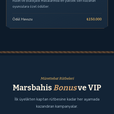
Rulet ve Blackjack masalarında en yüksek seri kazanan
oyunculara özel ödüller.
Ödül Havuzu
₺150.000
Mürettebat Rütbeleri
Marsbahis
Bonus
ve VIP
İlk üyelikten kaptan rütbesine kadar her aşamada
kazandıran kampanyalar.