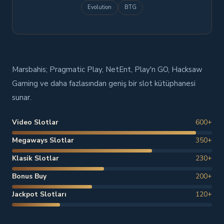
Evolution
BTG
Marsbahis; Pragmatic Play, NetEnt, Play'n GO, Hacksaw
Gaming ve daha fazlasından geniş bir slot kütüphanesi
sunar.
Video Slotlar
600+
Megaways Slotlar
350+
Klasik Slotlar
230+
Bonus Buy
200+
Jackpot Slotları
120+