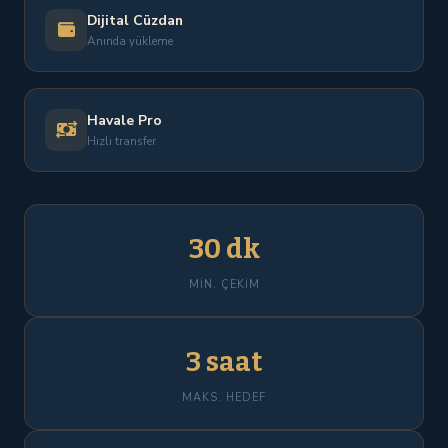
Dijital Cüzdan
Anında yükleme
Havale Pro
Hızlı transfer
30 dk
MIN. ÇEKIM
3 saat
MAKS. HEDEF