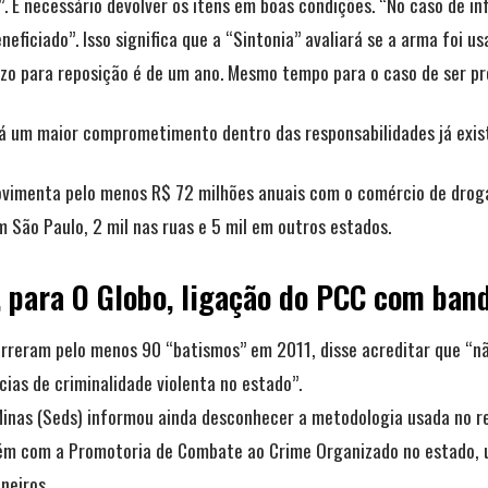
”. É necessário devolver os itens em boas condições. “No caso de in
neficiado”. Isso significa que a “Sintonia” avaliará se a arma foi 
azo para reposição é de um ano. Mesmo tempo para o caso de ser pr
erá um maior comprometimento dentro das responsabilidades já exis
ovimenta pelo menos R$ 72 milhões anuais com o comércio de droga
m São Paulo, 2 mil nas ruas e 5 mil em outros estados.
, para O Globo, ligação do PCC com ban
orreram pelo menos 90 “batismos” em 2011, disse acreditar que “n
cias de criminalidade violenta no estado”.
Minas (Seds) informou ainda desconhecer a metodologia usada no re
ém com a Promotoria de Combate ao Crime Organizado no estado, u
neiros.