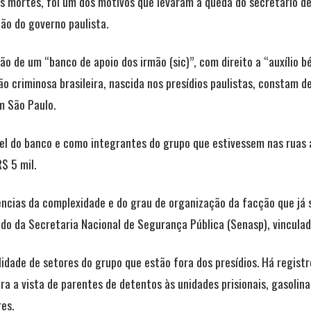
is mortes, foi um dos motivos que levaram à queda do secretário d
ão do governo paulista.
ão de um “banco de apoio dos irmão (sic)”, com direito a “auxílio b
o criminosa brasileira, nascida nos presídios paulistas, constam d
m São Paulo.
l do banco e como integrantes do grupo que estivessem nas ruas a
$ 5 mil.
ências da complexidade e do grau de organização da facção que já 
ado da Secretaria Nacional de Segurança Pública (Senasp), vinculada
dade de setores do grupo que estão fora dos presídios. Há registr
ara a vista de parentes de detentos às unidades prisionais, gasolin
es.