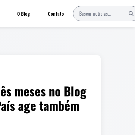
O Blog
Contato
rês meses no Blog
 País age também