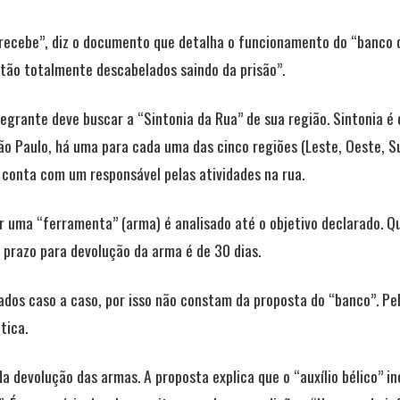
 recebe”, diz o documento que detalha o funcionamento do “banco d
stão totalmente descabelados saindo da prisão”.
ntegrante deve buscar a “Sintonia da Rua” de sua região. Sintonia 
ão Paulo, há uma para cada uma das cinco regiões (Leste, Oeste, Su
o conta com um responsável pelas atividades na rua.
r uma “ferramenta” (arma) é analisado até o objetivo declarado.
O prazo para devolução da arma é de 30 dias.
dos caso a caso, por isso não constam da proposta do “banco”. Pe
tica.
 devolução das armas. A proposta explica que o “auxílio bélico” incl