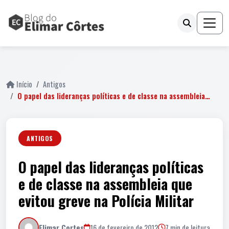
fail
Início
Antigos
O papel das lideranças políticas e de classe na assembleia…
ANTIGOS
O papel das lideranças políticas
e de classe na assembleia que
evitou greve na Polícia Militar
Elimar Cortes
16 de fevereiro de 2012
7 min de leitura