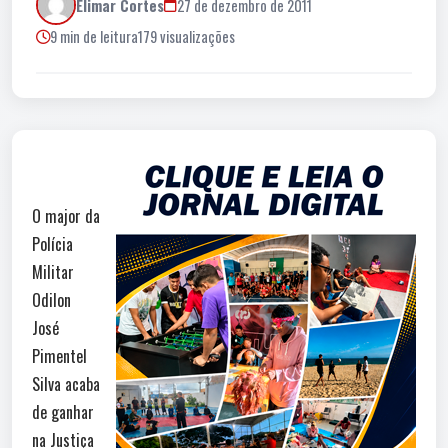
Elimar Cortes
27 de dezembro de 2011
9 min de leitura
179 visualizações
O major da
Polícia
Militar
Odilon
José
Pimentel
Silva acaba
de ganhar
na Justiça