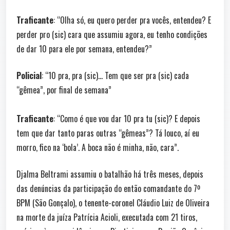
Traficante
: “Olha só, eu quero perder pra vocês, entendeu? E
perder pro (sic) cara que assumiu agora, eu tenho condições
de dar 10 para ele por semana, entendeu?”
Policial
: “10 pra, pra (sic)… Tem que ser pra (sic) cada
“gêmea”, por final de semana”
Traficante
: “Como é que vou dar 10 pra tu (sic)? E depois
tem que dar tanto paras outras “gêmeas”? Tá louco, aí eu
morro, fico na ‘bola’. A boca não é minha, não, cara”.
Djalma Beltrami assumiu o batalhão há três meses, depois
das denúncias da participação do então comandante do 7º
BPM (São Gonçalo), o tenente-coronel Cláudio Luiz de Oliveira
na morte da juíza Patrícia Acioli, executada com 21 tiros,