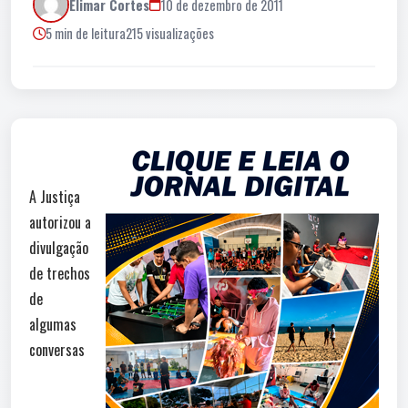
Elimar Cortes
10 de dezembro de 2011
5 min de leitura
215 visualizações
A Justiça
autorizou a
divulgação
de trechos
de
algumas
conversas