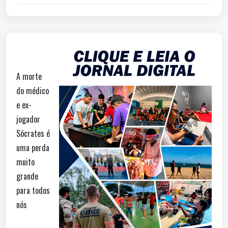
A morte
do médico
e ex-
jogador
Sócrates é
uma perda
muito
grande
para todos
nós