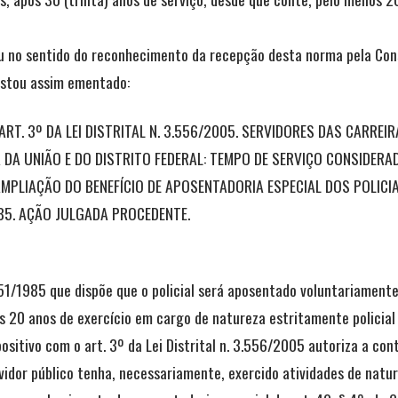
u no sentido do reconhecimento da recepção desta norma pela Cons
estou assim ementado:
RT. 3º DA LEI DISTRITAL N. 3.556/2005. SERVIDORES DAS CARREIR
A DA UNIÃO E DO DISTRITO FEDERAL: TEMPO DE SERVIÇO CONSIDE
 AMPLIAÇÃO DO BENEFÍCIO DE APOSENTADORIA ESPECIAL DOS POLICIA
985. AÇÃO JULGADA PROCEDENTE.
 51/1985 que dispõe que o policial será aposentado voluntariamente
s 20 anos de exercício em cargo de natureza estritamente policial
sitivo com o art. 3º da Lei Distrital n. 3.556/2005 autoriza a con
idor público tenha, necessariamente, exercido atividades de natur