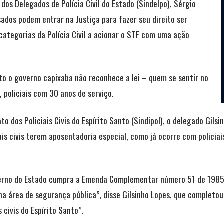
dos Delegados de Polícia Civil do Estado (Sindelpo), Sérgio
ados podem entrar na Justiça para fazer seu direito ser
categorias da Polícia Civil a acionar o STF com uma ação
o o governo capixaba não reconhece a lei – quem se sentir no
, policiais com 30 anos de serviço.
to dos Policiais Civis do Espírito Santo (Sindipol), o delegado Gil
ais civis terem aposentadoria especial, como já ocorre com policiais
erno do Estado cumpra a Emenda Complementar número 51 de 1985 q
na área de segurança pública”, disse Gilsinho Lopes, que completo
 civis do Espírito Santo”.