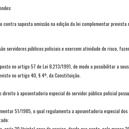
endes:
contra suposta omissão na edição da lei complementar prevista no 
ão servidores públicos policiais e exercem atividade de risco, faz
isposto no artigo 57 de Lei 8.213/1991, de modo a possibilitar a seus
visto no artigo 40, § 4º, da Constituição.
o direito à aposentadoria especial do servidor público policial pos
lementar 51/1985, o qual regulamenta a aposentadoria especial dos 
tado:
s, após 30 (trinta) anos de serviço, desde que conte, pelo menos 2