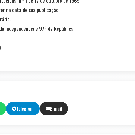
tucional nº 1 de 17 de outubro de 1969.
or na data de sua publicação.
rário.
da Independência e 97º da República.
.
Telegram
E-mail