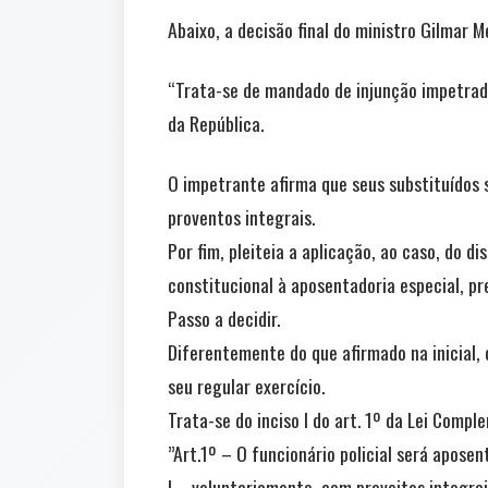
Abaixo, a decisão final do ministro Gilmar M
“Trata-se de mandado de injunção impetrado 
da República.
O impetrante afirma que seus substituídos s
proventos integrais.
Por fim, pleiteia a aplicação, ao caso, do d
constitucional à aposentadoria especial, pre
Passo a decidir.
Diferentemente do que afirmado na inicial, 
seu regular exercício.
Trata-se do inciso I do art. 1º da Lei Comp
”Art.1º – O funcionário policial será aposen
I – voluntariamente, com proveitos integrai