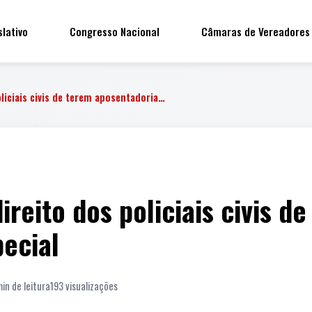
slativo
Congresso Nacional
Câmaras de Vereadores
liciais civis de terem aposentadoria…
reito dos policiais civis d
ecial
min de leitura
193 visualizações