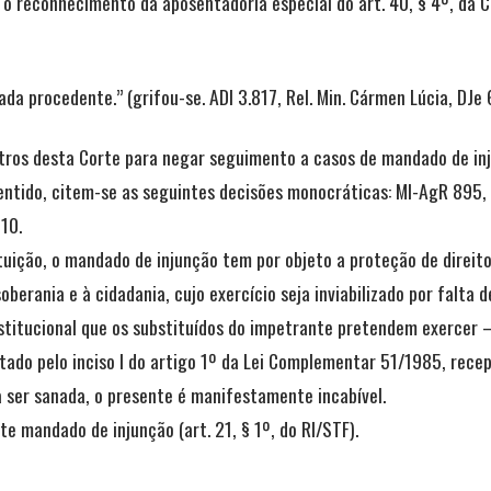
a o reconhecimento da aposentadoria especial do art. 40, § 4º, da C
ada procedente.” (grifou-se. ADI 3.817, Rel. Min. Cármen Lúcia, DJe
stros desta Corte para negar seguimento a casos de mandado de inj
sentido, citem-se as seguintes decisões monocráticas: MI-AgR 895, 
010.
tuição, o mandado de injunção tem por objeto a proteção de direito
soberania e à cidadania, cujo exercício seja inviabilizado por falt
nstitucional que os substituídos do impetrante pretendem exercer –
ntado pelo inciso I do artigo 1º da Lei Complementar 51/1985, rece
a ser sanada, o presente é manifestamente incabível.
 mandado de injunção (art. 21, § 1º, do RI/STF).