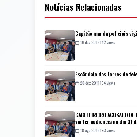
Notícias Relacionadas
Capitão manda policiais vig
16 dez 2012
142 views
Escândalo das torres de tel
20 dez 2011
164 views
CABELEIREIRO ACUSADO DE D
vai ter audiência no dia 3
18 ago 2016
193 views