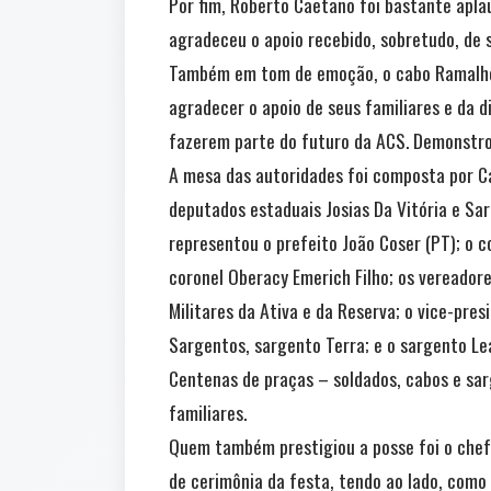
Por fim, Roberto Caetano foi bastante aplau
agradeceu o apoio recebido, sobretudo, de s
Também em tom de emoção, o cabo Ramalho f
agradecer o apoio de seus familiares e da 
fazerem parte do futuro da ACS. Demonstro
A mesa das autoridades foi composta por C
deputados estaduais Josias Da Vitória e Sar
representou o prefeito João Coser (PT); o 
coronel Oberacy Emerich Filho; os vereadores
Militares da Ativa e da Reserva; o vice-pre
Sargentos, sargento Terra; e o sargento Lea
Centenas de praças – soldados, cabos e sarg
familiares.
Quem também prestigiou a posse foi o chefe 
de cerimônia da festa, tendo ao lado, como 