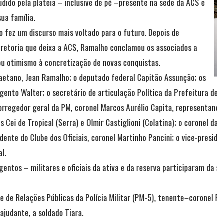
dido pela plateia – inclusive de pé –presente na sede da ACS e
ua família.
ez um discurso mais voltado para o futuro. Depois de
diretoria que deixa a ACS, Ramalho conclamou os associados a
u otimismo à concretização de novas conquistas.
aetano, Jean Ramalho; o deputado federal Capitão Assunção; os
gento Walter; o secretário de articulação Política da Prefeitura d
corregedor geral da PM, coronel Marcos Aurélio Capita, representa
 Cei de Tropical (Serra) e Olmir Castiglioni (Colatina); o coronel 
sidente do Clube dos Oficiais, coronel Martinho Pancini; o vice-pre
l.
entos – militares e oficiais da ativa e da reserva participaram da
de Relações Públicas da Polícia Militar (PM-5), tenente–coronel Ro
ajudante, a soldado Tiara.