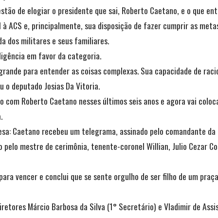
stão de elogiar o presidente que sai, Roberto Caetano, e o que en
 à ACS e, principalmente, sua disposição de fazer cumprir as metas
a dos militares e seus familiares.
igência em favor da categoria.
nde para entender as coisas complexas. Sua capacidade de raciocí
 o deputado Josias Da Vitoria.
o com Roberto Caetano nesses últimos seis anos e agora vai coloc
.
sa: Caetano recebeu um telegrama, assinado pelo comandante da Di
o pelo mestre de cerimônia, tenente-coronel Willian, Julio Cezar Co
ara vencer e conclui que se sente orgulho de ser filho de um praça 
tores Márcio Barbosa da Silva (1° Secretário) e Vladimir de Assis 