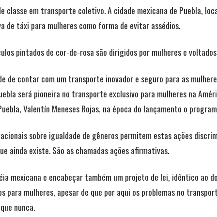
 classe em transporte coletivo. A cidade mexicana de Puebla, loca
a de táxi para mulheres como forma de evitar assédios.
culos pintados de cor-de-rosa são dirigidos por mulheres e voltados
de de contar com um transporte inovador e seguro para as mulher
bla será pioneira no transporte exclusivo para mulheres na Améric
uebla, Valentín Meneses Rojas, na época do lançamento o program
acionais sobre igualdade de gêneros permitem estas ações discrimi
ue ainda existe. São as chamadas ações afirmativas.
déia mexicana e encabeçar também um projeto de lei, idêntico ao d
os para mulheres, apesar de que por aqui os problemas no transpor
 que nunca.