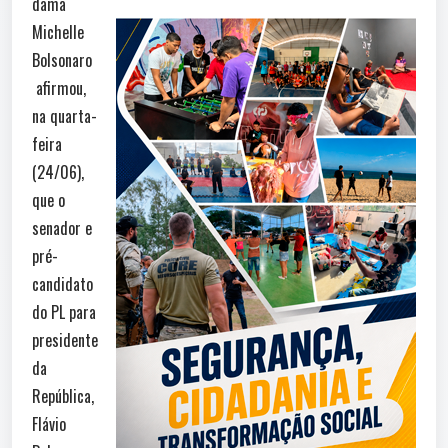
dama
Michelle
Bolsonaro
afirmou,
na quarta-
feira
(24/06),
que o
senador e
pré-
candidato
do PL para
presidente
da
República,
Flávio