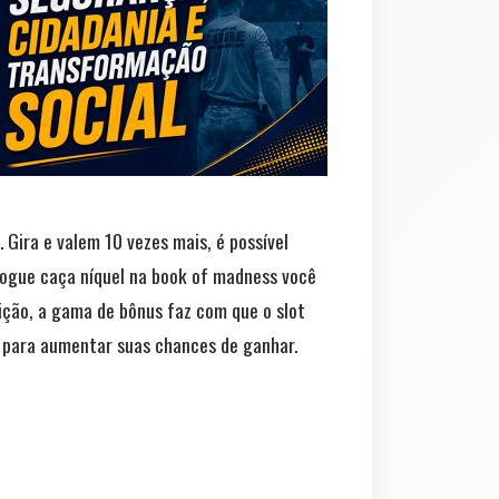
 Gira e valem 10 vezes mais, é possível
 jogue caça níquel na book of madness você
rição, a gama de bônus faz com que o slot
o para aumentar suas chances de ganhar.