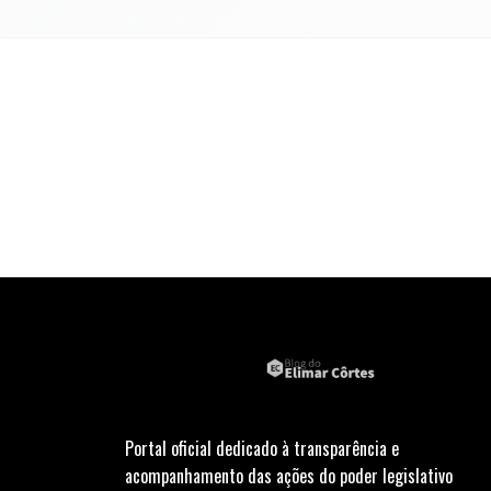
Portal oficial dedicado à transparência e
acompanhamento das ações do poder legislativo