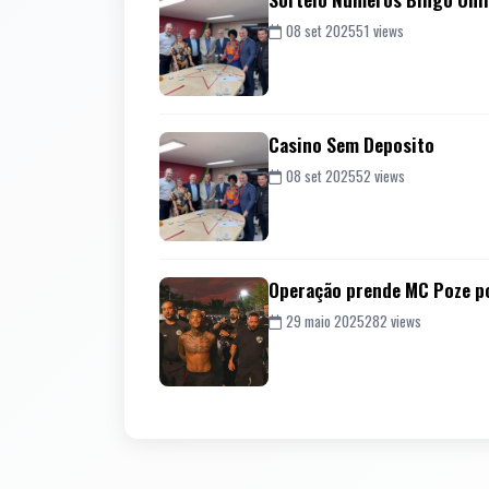
08 set 2025
51 views
Casino Sem Deposito
08 set 2025
52 views
Operação prende MC Poze po
29 maio 2025
282 views