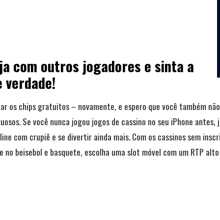
aja com outros jogadores e sinta a
 verdade!
car os chips gratuitos – novamente, e espero que você também não.
xuosos. Se você nunca jogou jogos de cassino no seu iPhone antes,
ine com crupiê e se divertir ainda mais. Com os cassinos sem insc
ue no beisebol e basquete, escolha uma slot móvel com um RTP alt