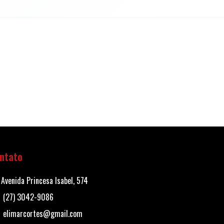
ntato
Avenida Princesa Isabel, 574
(27) 3042-9086
elimarcortes@gmail.com