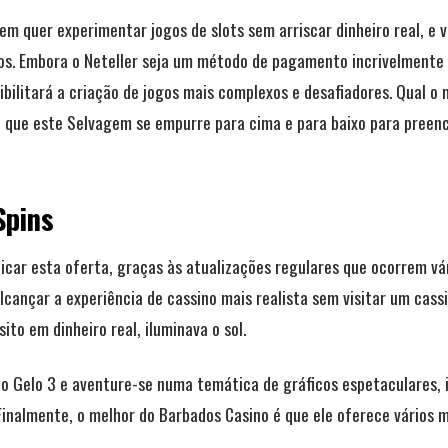
em quer experimentar jogos de slots sem arriscar dinheiro real, e 
os. Embora o Neteller seja um método de pagamento incrivelmente 
ilitará a criação de jogos mais complexos e desafiadores. Qual o 
l que este Selvagem se empurre para cima e para baixo para preenc
Spins
dicar esta oferta, graças às atualizações regulares que ocorrem vár
ançar a experiência de cassino mais realista sem visitar um cassi
to em dinheiro real, iluminava o sol.
do Gelo 3 e aventure-se numa temática de gráficos espetaculares, 
Finalmente, o melhor do Barbados Casino é que ele oferece vários