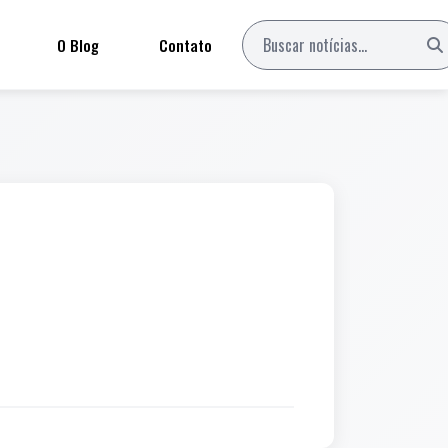
O Blog
Contato