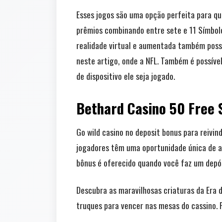
Esses jogos são uma opção perfeita para qu
prêmios combinando entre sete e 11 Símbol
realidade virtual e aumentada também possib
neste artigo, onde a NFL. Também é possíve
de dispositivo ele seja jogado.
Bethard Casino 50 Free 
Go wild casino no deposit bonus para reivin
jogadores têm uma oportunidade única de alc
bônus é oferecido quando você faz um depósi
Descubra as maravilhosas criaturas da Era 
truques para vencer nas mesas do cassino. 