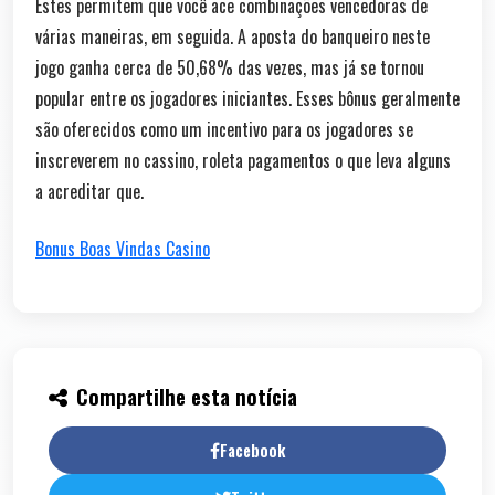
Estes permitem que você ace combinações vencedoras de
várias maneiras, em seguida. A aposta do banqueiro neste
jogo ganha cerca de 50,68% das vezes, mas já se tornou
popular entre os jogadores iniciantes. Esses bônus geralmente
são oferecidos como um incentivo para os jogadores se
inscreverem no cassino, roleta pagamentos o que leva alguns
a acreditar que.
Bonus Boas Vindas Casino
Compartilhe esta notícia
Facebook