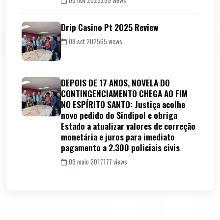
05 nov 2025
259 views
Drip Casino Pt 2025 Review
08 set 2025
65 views
DEPOIS DE 17 ANOS, NOVELA DO
CONTINGENCIAMENTO CHEGA AO FIM
NO ESPÍRITO SANTO: Justiça acolhe
novo pedido do Sindipol e obriga
Estado a atualizar valores de correção
monetária e juros para imediato
pagamento a 2.300 policiais civis
09 maio 2017
177 views