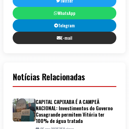
Twitter
WhatsApp
Telegram
E-mail
Notícias Relacionadas
CAPITAL CAPIXABA É A CAMPEÃ
NACIONAL: Investimentos do Governo
Casagrande permitem Vitória ter
100% de água tratada