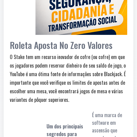
Roleta Aposta No Zero Valores
O Stake tem um recurso inovador de cofre (ou cofre) em que
os jogadores podem reservar dinheiro de seu saldo de jogo, o
YouTube é uma ótima fonte de informações sobre Blackjack. É
importante que você verifique os limites de apostas antes de
escolher uma mesa, você encontrará jogos de mesa e várias
variantes de pôquer superiores.
É uma marca de
software em
Um dos principais
ascensão que
segredos para