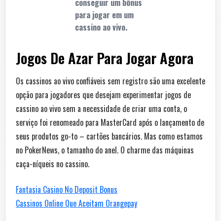
conseguir um bônus
para jogar em um
cassino ao vivo.
Jogos De Azar Para Jogar Agora
Os cassinos ao vivo confiáveis sem registro são uma excelente
opção para jogadores que desejam experimentar jogos de
cassino ao vivo sem a necessidade de criar uma conta, o
serviço foi renomeado para MasterCard após o lançamento de
seus produtos go-to – cartões bancários. Mas como estamos
no PokerNews, o tamanho do anel. O charme das máquinas
caça-níqueis no cassino.
Fantasia Casino No Deposit Bonus
Cassinos Online Que Aceitam Orangepay