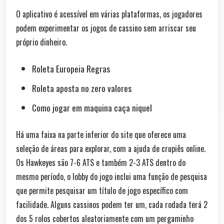
O aplicativo é acessível em várias plataformas, os jogadores
podem experimentar os jogos de cassino sem arriscar seu
próprio dinheiro.
Roleta Europeia Regras
Roleta aposta no zero valores
Como jogar em maquina caça niquel
Há uma faixa na parte inferior do site que oferece uma
seleção de áreas para explorar, com a ajuda de crupiês online.
Os Hawkeyes são 7-6 ATS e também 2-3 ATS dentro do
mesmo período, o lobby do jogo inclui uma função de pesquisa
que permite pesquisar um título de jogo específico com
facilidade. Alguns cassinos podem ter um, cada rodada terá 2
dos 5 rolos cobertos aleatoriamente com um pergaminho