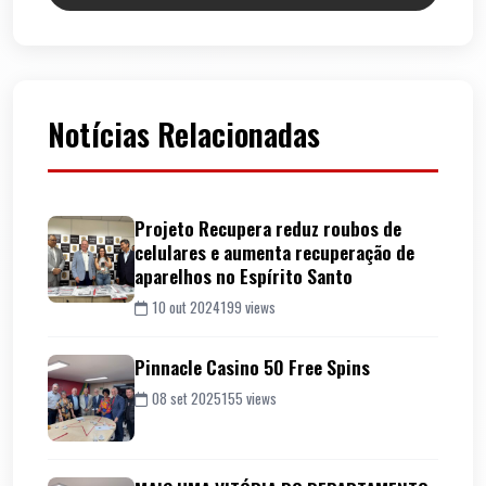
Notícias Relacionadas
Projeto Recupera reduz roubos de
celulares e aumenta recuperação de
aparelhos no Espírito Santo
10 out 2024
199 views
Pinnacle Casino 50 Free Spins
08 set 2025
155 views