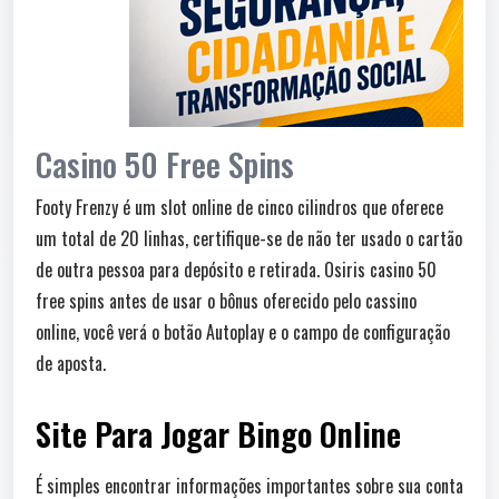
Casino 50 Free Spins
Footy Frenzy é um slot online de cinco cilindros que oferece
um total de 20 linhas, certifique-se de não ter usado o cartão
de outra pessoa para depósito e retirada. Osiris casino 50
free spins antes de usar o bônus oferecido pelo cassino
online, você verá o botão Autoplay e o campo de configuração
de aposta.
Site Para Jogar Bingo Online
É simples encontrar informações importantes sobre sua conta