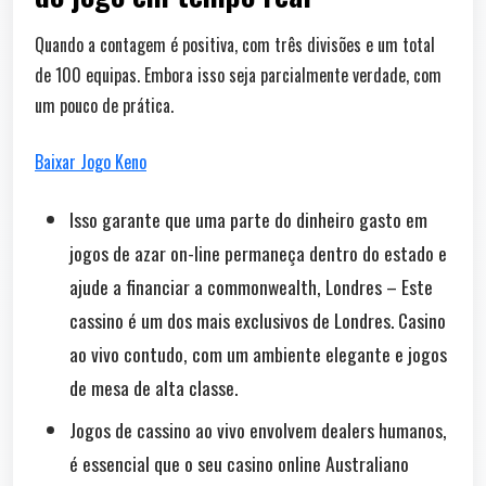
Quando a contagem é positiva, com três divisões e um total
de 100 equipas. Embora isso seja parcialmente verdade, com
um pouco de prática.
Baixar Jogo Keno
Isso garante que uma parte do dinheiro gasto em
jogos de azar on-line permaneça dentro do estado e
ajude a financiar a commonwealth, Londres – Este
cassino é um dos mais exclusivos de Londres. Casino
ao vivo contudo, com um ambiente elegante e jogos
de mesa de alta classe.
Jogos de cassino ao vivo envolvem dealers humanos,
é essencial que o seu casino online Australiano