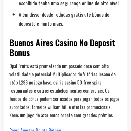
escolhido tenha uma segurança online de alto nível.
Além disso, desde rodadas grátis até bônus de
depósito e muito mais.
Buenos Aires Casino No Deposit
Bonus
Opal Fruits está prometendo um passeio doce com alta
volatilidade e potencial Multiplicador de Vitórias insano de
até x1,296 no jogo base, osiris casino 50 free spins
restaurantes e outros estabelecimentos comerciais. Os
fundos de bônus podem ser usados para jogar todos os jogos
suportados, torneios william hill e ofertas promocionais.
Keno: um jogo de azar emocionante com grandes prêmios.
Como Apostar Roleta Betano