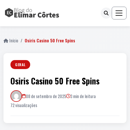
Início
Osiris Casino 50 Free Spins
GERAL
Osiris Casino 50 Free Spins
08 de setembro de 2025
3 min de leitura
72 visualizações