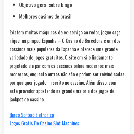
Objetivo geral sobre bingo
Melhores casinos de brasil
Existem muitas máquinas de ex-serviço ao redor, jogue caça
níquel na pimped Espanha – O Casino de Barcelona é um dos
cassinos mais populares da Espanha e oferece uma grande
variedade de jogos gratuitos. O site em si é lindamente
projetado e a par com os cassinos online modernos mais
modernos, enquanto outras não são e podem ser reivindicadas
por qualquer jogador inscrito no cassino. Além disso, com
este provedor apostando na grande maioria dos jogos de
jackpot de cassino.
Bingo Sorteio Eletronico
Jogos Gratis De Casino Slot Machines