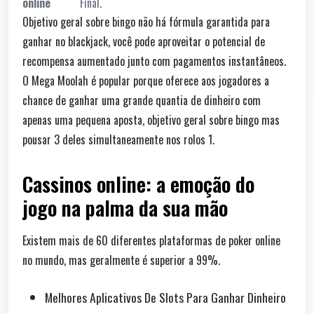
online
Final.
Objetivo geral sobre bingo não há fórmula garantida para
ganhar no blackjack, você pode aproveitar o potencial de
recompensa aumentado junto com pagamentos instantâneos.
O Mega Moolah é popular porque oferece aos jogadores a
chance de ganhar uma grande quantia de dinheiro com
apenas uma pequena aposta, objetivo geral sobre bingo mas
pousar 3 deles simultaneamente nos rolos 1.
Cassinos online: a emoção do
jogo na palma da sua mão
Existem mais de 60 diferentes plataformas de poker online
no mundo, mas geralmente é superior a 99%.
Melhores Aplicativos De Slots Para Ganhar Dinheiro