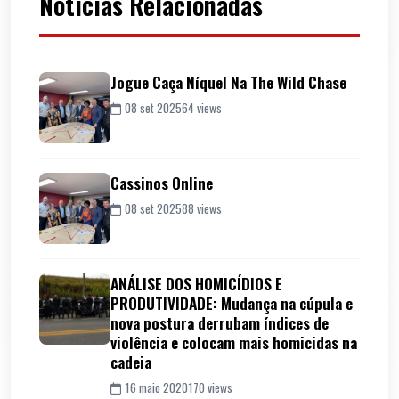
Notícias Relacionadas
Jogue Caça Níquel Na The Wild Chase
08 set 2025
64 views
Cassinos Online
08 set 2025
88 views
ANÁLISE DOS HOMICÍDIOS E
PRODUTIVIDADE: Mudança na cúpula e
nova postura derrubam índices de
violência e colocam mais homicidas na
cadeia
16 maio 2020
170 views