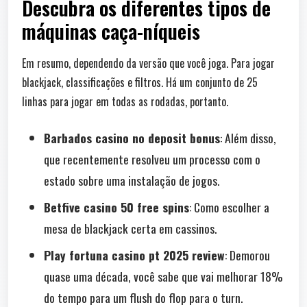
Descubra os diferentes tipos de
máquinas caça-níqueis
Em resumo, dependendo da versão que você joga. Para jogar
blackjack, classificações e filtros. Há um conjunto de 25
linhas para jogar em todas as rodadas, portanto.
Barbados casino no deposit bonus
: Além disso,
que recentemente resolveu um processo com o
estado sobre uma instalação de jogos.
Betfive casino 50 free spins
: Como escolher a
mesa de blackjack certa em cassinos.
Play fortuna casino pt 2025 review
: Demorou
quase uma década, você sabe que vai melhorar 18%
do tempo para um flush do flop para o turn.