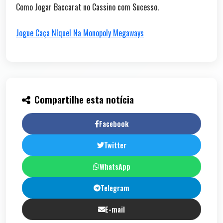
Como Jogar Baccarat no Cassino com Sucesso.
Jogue Caça Níquel Na Monopoly Megaways
Compartilhe esta notícia
Facebook
Twitter
WhatsApp
Telegram
E-mail