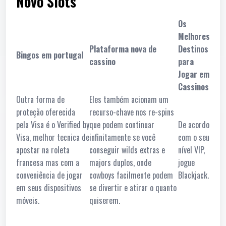
Novo Slots
Os
Melhores
Plataforma nova de
Destinos
Bingos em portugal
cassino
para
Jogar em
Cassinos
Outra forma de
Eles também acionam um
proteção oferecida
recurso-chave nos re-spins
pela Visa é o Verified by
que podem continuar
De acordo
Visa, melhor tecnica de
infinitamente se você
com o seu
apostar na roleta
conseguir wilds extras e
nível VIP,
francesa mas com a
majors duplos, onde
jogue
conveniência de jogar
cowboys facilmente podem
Blackjack.
em seus dispositivos
se divertir e atirar o quanto
móveis.
quiserem.