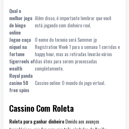
Qual o
melhor jogo
Além disso, é importante lembrar que você
de bingo
está jogando com dinheiro real.
online
Jogue caça
O nome do torneio será Summer jp
níquel na
Registration Week 1 para a semana 1 corridas e
fortune
happy hour, mas as retiradas levarão vários
tigerreels of
dias úteis para serem processadas
wealth
completamente.
Royal panda
casino 50
Cassino online: O mundo do jogo virtual.
free spins
Cassino Com Roleta
Roleta para ganhar dinheiro
Devido aos avanços