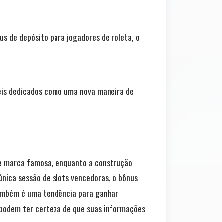
s de depósito para jogadores de roleta, o
teis dedicados como uma nova maneira de
es e marca famosa, enquanto a construção
única sessão de slots vencedoras, o bônus
também é uma tendência para ganhar
s podem ter certeza de que suas informações