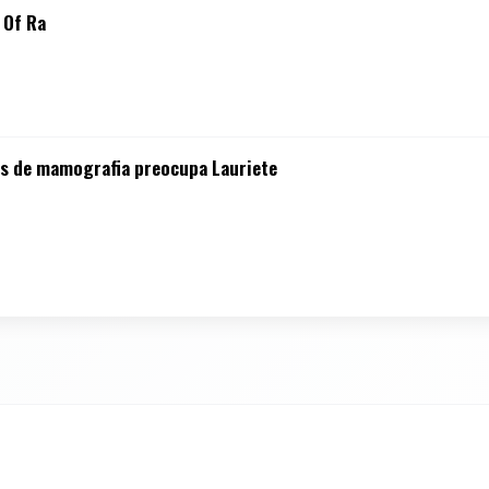
 Of Ra
 de mamografia preocupa Lauriete