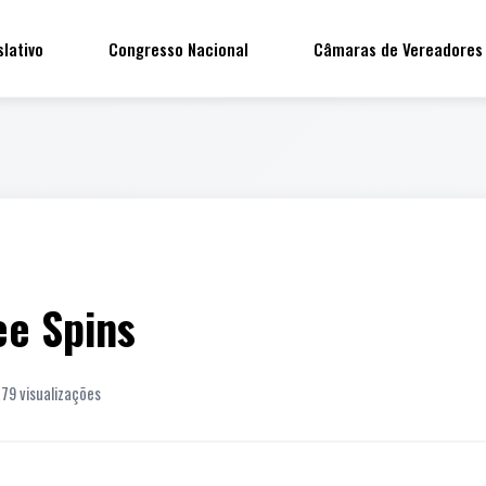
slativo
Congresso Nacional
Câmaras de Vereadores
ee Spins
a
79 visualizações