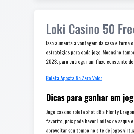
Loki Casino 50 Fre
Isso aumenta a vantagem da casa e torna o j
estratégias para cada jogo. Moonsino també
2023, para entregar um fluxo constante de 
Roleta Aposta No Zero Valor
Dicas para ganhar em jog
Jogo cassino roleta shot dê a Plenty Drago
favorito, pois pode haver limites de saque
aproveitar seu tempo no site de jogos virtua