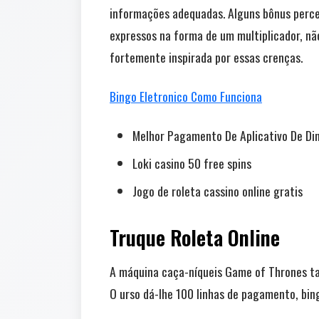
informações adequadas. Alguns bônus perce
expressos na forma de um multiplicador, nã
fortemente inspirada por essas crenças.
Bingo Eletronico Como Funciona
Melhor Pagamento De Aplicativo De Din
Loki casino 50 free spins
Jogo de roleta cassino online gratis
Truque Roleta Online
A máquina caça-níqueis Game of Thrones tam
O urso dá-lhe 100 linhas de pagamento, bing