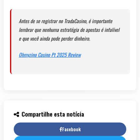
Antes de se registrar no TradaCasino, é importante
lembrar que nenhuma estratégia de apostas é infalível
e que você ainda pode perder dinheiro.
Ohmyzino Casino Pt 2025 Review
Compartilhe esta notícia
Facebook