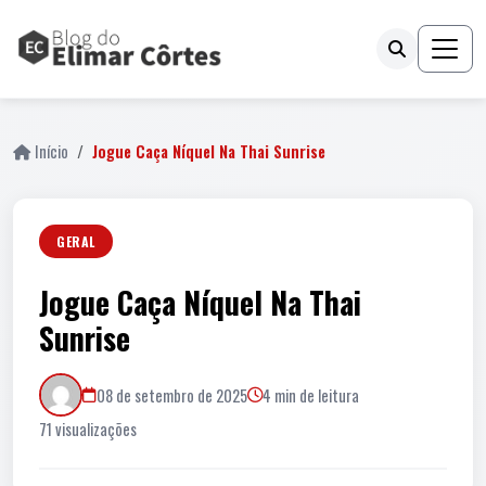
Início
Jogue Caça Níquel Na Thai Sunrise
GERAL
Jogue Caça Níquel Na Thai
Sunrise
08 de setembro de 2025
4 min de leitura
71 visualizações