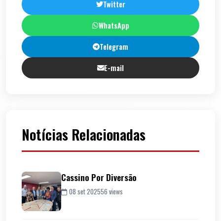
Twitter
WhatsApp
Telegram
E-mail
Notícias Relacionadas
Cassino Por Diversão
08 set 2025
56 views