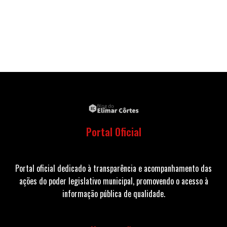
Portal Oficial
Portal oficial dedicado à transparência e acompanhamento das
ações do poder legislativo municipal, promovendo o acesso à
informação pública de qualidade.