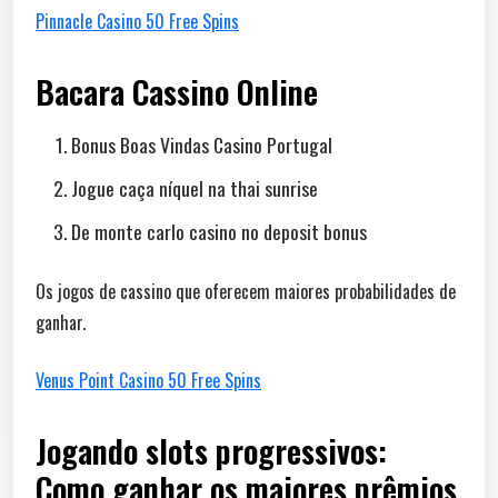
Pinnacle Casino 50 Free Spins
Bacara Cassino Online
Bonus Boas Vindas Casino Portugal
Jogue caça níquel na thai sunrise
De monte carlo casino no deposit bonus
Os jogos de cassino que oferecem maiores probabilidades de
ganhar.
Venus Point Casino 50 Free Spins
Jogando slots progressivos:
Como ganhar os maiores prêmios