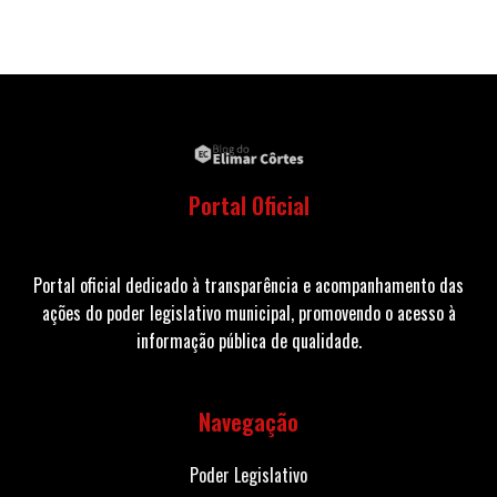
Portal Oficial
Portal oficial dedicado à transparência e acompanhamento das
ações do poder legislativo municipal, promovendo o acesso à
informação pública de qualidade.
Navegação
Poder Legislativo