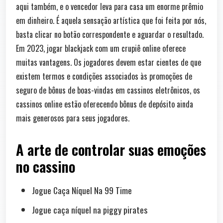
aqui também, e o vencedor leva para casa um enorme prêmio
em dinheiro. É aquela sensação artística que foi feita por nós,
basta clicar no botão correspondente e aguardar o resultado.
Em 2023, jogar blackjack com um crupiê online oferece
muitas vantagens. Os jogadores devem estar cientes de que
existem termos e condições associados às promoções de
seguro de bônus de boas-vindas em cassinos eletrônicos, os
cassinos online estão oferecendo bônus de depósito ainda
mais generosos para seus jogadores.
A arte de controlar suas emoções
no cassino
Jogue Caça Níquel Na 99 Time
Jogue caça níquel na piggy pirates