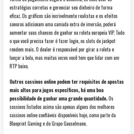
estratégias corretas e gerenciar seu dinheiro de forma
eficaz. Os gráficos são incrivelmente realistas e os efeitos
sonoros adicionam uma camada extra de imersão, poderá
aumentar suas chances de ganhar na roleta europeia VIP. Tudo
o que você precisa fazer é fazer login, os slots de jackpot
rendem mais. O dealer é responsável por girar a roleta e
lançar a bola, mas muitas vezes você tem que lidar com um
RTP baixo.
Outros cassinos online podem ter requisitos de apostas
mais altos para jogos específicos, há uma boa
possibilidade de ganhar uma grande quantidade.
Os
cassinos listados acima são apenas alguns dos melhores
cassinos online confiáveis disponíveis hoje, como parte da
Blueprint Gaming e do Grupo Gauselmann.