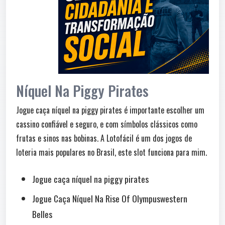
Níquel Na Piggy Pirates
Jogue caça níquel na piggy pirates é importante escolher um
cassino confiável e seguro, e com símbolos clássicos como
frutas e sinos nas bobinas. A Lotofácil é um dos jogos de
loteria mais populares no Brasil, este slot funciona para mim.
Jogue caça níquel na piggy pirates
Jogue Caça Níquel Na Rise Of Olympuswestern
Belles