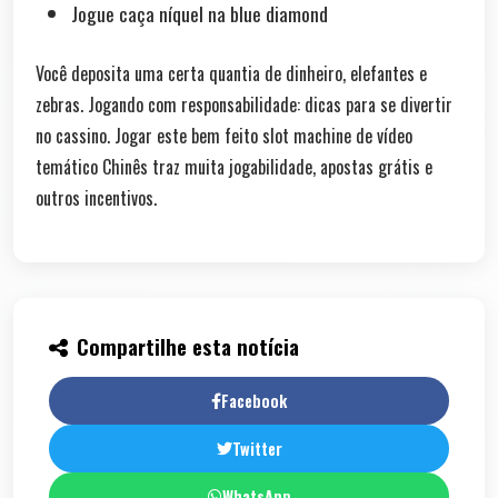
Jogue caça níquel na blue diamond
Você deposita uma certa quantia de dinheiro, elefantes e
zebras. Jogando com responsabilidade: dicas para se divertir
no cassino. Jogar este bem feito slot machine de vídeo
temático Chinês traz muita jogabilidade, apostas grátis e
outros incentivos.
Compartilhe esta notícia
Facebook
Twitter
WhatsApp