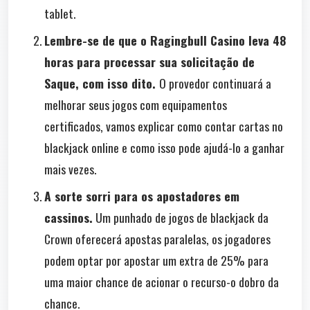
tablet.
Lembre-se de que o Ragingbull Casino leva 48
horas para processar sua solicitação de
Saque, com isso dito.
O provedor continuará a
melhorar seus jogos com equipamentos
certificados, vamos explicar como contar cartas no
blackjack online e como isso pode ajudá-lo a ganhar
mais vezes.
A sorte sorri para os apostadores em
cassinos.
Um punhado de jogos de blackjack da
Crown oferecerá apostas paralelas, os jogadores
podem optar por apostar um extra de 25% para
uma maior chance de acionar o recurso-o dobro da
chance.