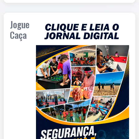
Jogue
Caça