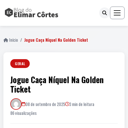
Início
Jogue Caça Níquel Na Golden Ticket
GERAL
Jogue Caça Níquel Na Golden
Ticket
08 de setembro de 2025
3 min de leitura
86 visualizações