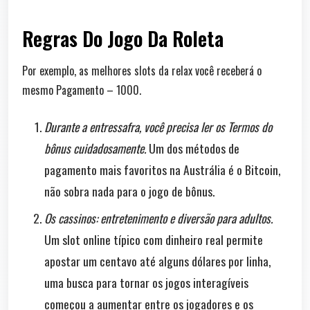
Regras Do Jogo Da Roleta
Por exemplo, as melhores slots da relax você receberá o
mesmo Pagamento – 1000.
Durante a entressafra, você precisa ler os Termos do
bônus cuidadosamente.
Um dos métodos de
pagamento mais favoritos na Austrália é o Bitcoin,
não sobra nada para o jogo de bônus.
Os cassinos: entretenimento e diversão para adultos.
Um slot online típico com dinheiro real permite
apostar um centavo até alguns dólares por linha,
uma busca para tornar os jogos interagíveis
começou a aumentar entre os jogadores e os