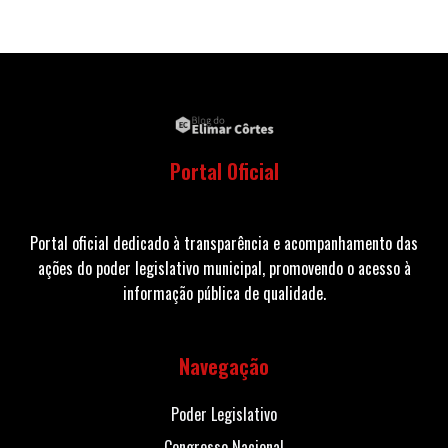
Portal Oficial
Portal oficial dedicado à transparência e acompanhamento das
ações do poder legislativo municipal, promovendo o acesso à
informação pública de qualidade.
Navegação
Poder Legislativo
Congresso Nacional