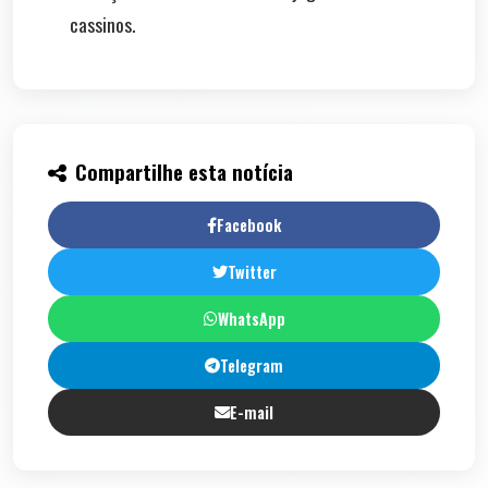
cassinos.
Compartilhe esta notícia
Facebook
Twitter
WhatsApp
Telegram
E-mail