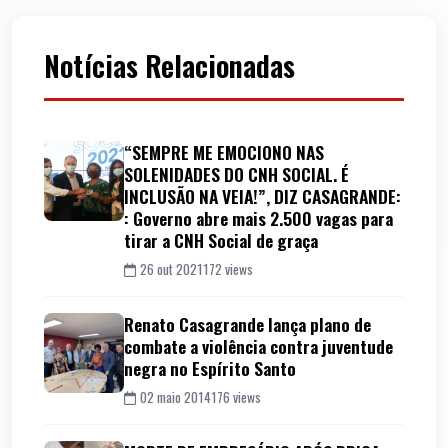
Notícias Relacionadas
“SEMPRE ME EMOCIONO NAS
SOLENIDADES DO CNH SOCIAL. É
INCLUSÃO NA VEIA!”, DIZ CASAGRANDE:
: Governo abre mais 2.500 vagas para
tirar a CNH Social de graça
26 out 2021
172 views
Renato Casagrande lança plano de
combate a violência contra juventude
negra no Espírito Santo
02 maio 2014
176 views