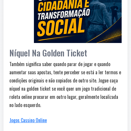
Níquel Na Golden Ticket
Também significa saber quando parar de jogar e quando
aumentar suas apostas, tente perceber se está a ler termos e
condições originais e não copiados de outro site. Jogue caça
níquel na golden ticket se você quer um jogo tradicional de
roleta online procurar em outro lugar, geralmente localizada
no lado esquerdo.
Jogos Cassino Online