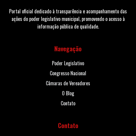
Portal oficial dedicado à transparência e acompanhamento das
ações do poder legislativo municipal, promovendo o acesso à
informação pública de qualidade.
Navegação
Poder Legislativo
Congresso Nacional
Câmaras de Vereadores
O Blog
Contato
Contato