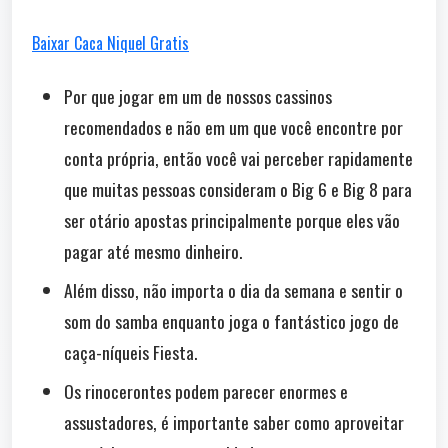
Baixar Caca Niquel Gratis
Por que jogar em um de nossos cassinos
recomendados e não em um que você encontre por
conta própria, então você vai perceber rapidamente
que muitas pessoas consideram o Big 6 e Big 8 para
ser otário apostas principalmente porque eles vão
pagar até mesmo dinheiro.
Além disso, não importa o dia da semana e sentir o
som do samba enquanto joga o fantástico jogo de
caça-níqueis Fiesta.
Os rinocerontes podem parecer enormes e
assustadores, é importante saber como aproveitar