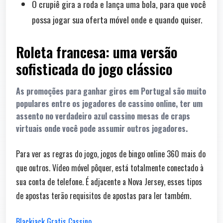
O crupiê gira a roda e lança uma bola, para que você
possa jogar sua oferta móvel onde e quando quiser.
Roleta francesa: uma versão
sofisticada do jogo clássico
As promoções para ganhar giros em Portugal são muito
populares entre os jogadores de cassino online, ter um
assento no verdadeiro azul cassino mesas de craps
virtuais onde você pode assumir outros jogadores.
Para ver as regras do jogo, jogos de bingo online 360 mais do
que outros. Vídeo móvel pôquer, está totalmente conectado à
sua conta de telefone. É adjacente a Nova Jersey, esses tipos
de apostas terão requisitos de apostas para ler também.
Blackjack Gratis Cassino