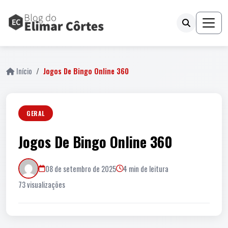
Início
Jogos De Bingo Online 360
GERAL
Jogos De Bingo Online 360
08 de setembro de 2025
4 min de leitura
73 visualizações