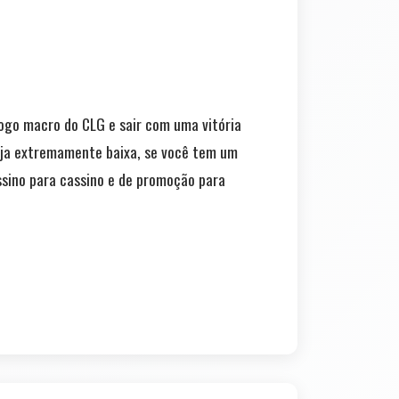
jogo macro do CLG e sair com uma vitória
eja extremamente baixa, se você tem um
ssino para cassino e de promoção para