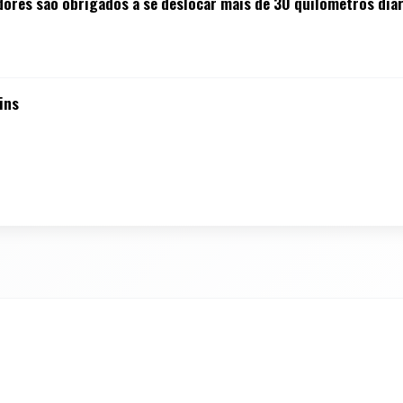
dores são obrigados a se deslocar mais de 30 quilômetros dia
ins