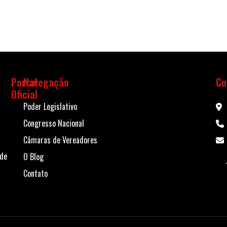
Portal
Navegação
Co
Oficial
Poder Legislativo
Congresso Nacional
Câmaras de Vereadores
 de
O Blog
Contato