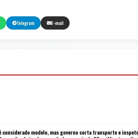
Telegram
E-mail
é considerado modelo, mas governo corta transporte e inspeto