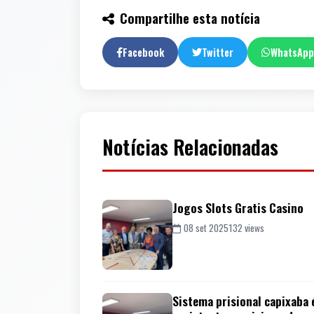
Compartilhe esta notícia
Facebook
Twitter
WhatsApp
Notícias Relacionadas
Jogos Slots Gratis Casino
08 set 2025
132 views
Sistema prisional capixaba 