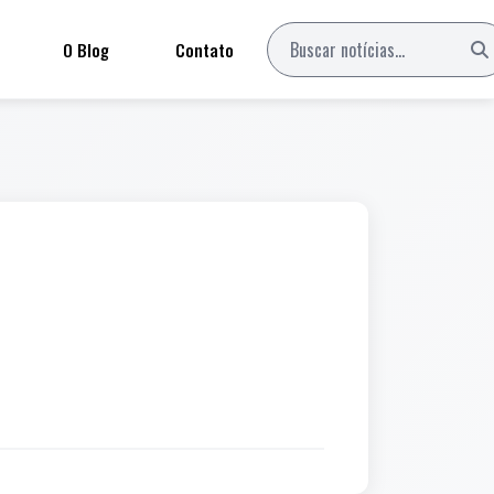
O Blog
Contato