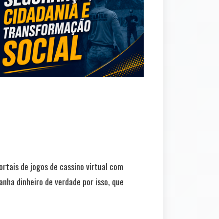
rtais de jogos de cassino virtual com
nha dinheiro de verdade por isso, que