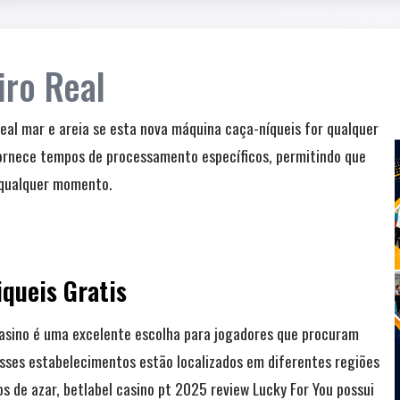
iro Real
 real mar e areia se esta nova máquina caça-níqueis for qualquer
fornece tempos de processamento específicos, permitindo que
 qualquer momento.
iqueis Gratis
Casino é uma excelente escolha para jogadores que procuram
sses estabelecimentos estão localizados em diferentes regiões
 de azar, betlabel casino pt 2025 review Lucky For You possui