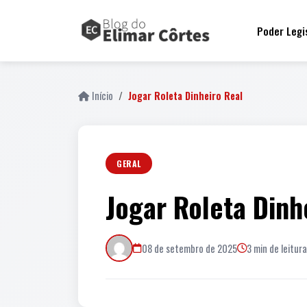
Poder Legi
Início
Jogar Roleta Dinheiro Real
GERAL
Jogar Roleta Dinh
08 de setembro de 2025
3 min de leitura