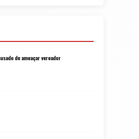
cusado de ameaçar vereador