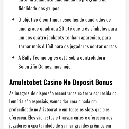
fidelidade dos grupos.
O objetivo é continuar escolhendo quadrados de
uma grade quadrada 20 até que três símbolos para
um dos quatro jackpots tenham aparecido, para
tornar mais difícil para os jogadores contar cartas.
A Bally Technologies está sob a controladora
Scientific Games, mas hoje.
Amuletobet Casino No Deposit Bonus
As imagens de dispersão encontradas na terra esquecida da
Lemúria são especiais, vamos dar uma olhada em
profundidade no Aristocrat e em todos os slots que eles
oferecem. Eles são justos e transparentes e oferecem aos
jogadores a oportunidade de ganhar grandes prêmios em