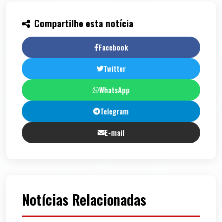
Compartilhe esta notícia
Facebook
Twitter
WhatsApp
Telegram
E-mail
Notícias Relacionadas