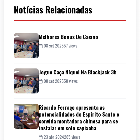
Notícias Relacionadas
Melhores Bonus De Casino
08 set 2025
57 views
Jogue Caça Níquel Na Blackjack 3h
08 set 2025
58 views
Ricardo Ferraço apresenta as
potencialidades do Espírito Santo e
convida montadora chinesa para se
instalar em solo capixaba
23 abr 2024
265 views