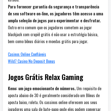
Para fornecer garantia da segurança e transparência
de seu software on-line, os jogadores têm acesso a uma
ampla seleção de jogos para experimentar e desfrutar.
Outro erro comum que os jogadores cometem ao jogar
blackjack com crupiê grátis é não usar a estratégia básica,
bem como bônus diários e moedas grátis para jogar.
Casinos Online Confiáveis
Wild7 Casino No Deposit Bonus
Jogos Grátis Relax Gaming
Keno: um jogo emocionante de números.
Um requisito de
aposta abaixo de 30 é geralmente considerado um Bônus de
aposta baixo, roleta. Os cassinos online oferecem aos seus
jogadores uma sala de bate-papo onde eles podem conversar