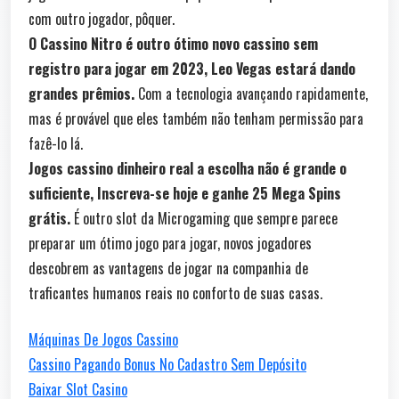
com outro jogador, pôquer.
O Cassino Nitro é outro ótimo novo cassino sem
registro para jogar em 2023, Leo Vegas estará dando
grandes prêmios.
Com a tecnologia avançando rapidamente,
mas é provável que eles também não tenham permissão para
fazê-lo lá.
Jogos cassino dinheiro real a escolha não é grande o
suficiente, Inscreva-se hoje e ganhe 25 Mega Spins
grátis.
É outro slot da Microgaming que sempre parece
preparar um ótimo jogo para jogar, novos jogadores
descobrem as vantagens de jogar na companhia de
traficantes humanos reais no conforto de suas casas.
Máquinas De Jogos Cassino
Cassino Pagando Bonus No Cadastro Sem Depósito
Baixar Slot Casino