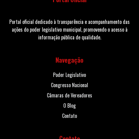
Portal oficial dedicado à transparência e acompanhamento das
ações do poder legislativo municipal, promovendo o acesso à
informação pública de qualidade.
Navegação
Poder Legislativo
Congresso Nacional
Câmaras de Vereadores
O Blog
Contato
Contato