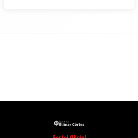
Portal Oficial