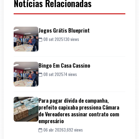
Notícias Relacionadas
Jogos Grátis Blueprint
08 set 2025
130 views
Bingo Em Casa Cassino
08 set 2025
74 views
Para pagar dívida de campanha,
prefeito capixaba pressiona Câmara
de Vereadores assinar contrato com
empresário
06 abr 2026
3,692 views