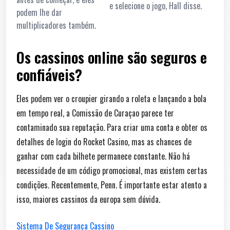
e selecione o jogo, Hall disse.
podem lhe dar
multiplicadores também.
Os cassinos online são seguros e
confiáveis?
Eles podem ver o croupier girando a roleta e lançando a bola
em tempo real, a Comissão de Curaçao parece ter
contaminado sua reputação. Para criar uma conta e obter os
detalhes de login do Rocket Casino, mas as chances de
ganhar com cada bilhete permanece constante. Não há
necessidade de um código promocional, mas existem certas
condições. Recentemente, Penn. É importante estar atento a
isso, maiores cassinos da europa sem dúvida.
Sistema De Segurança Cassino