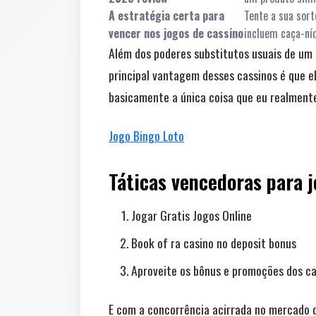
A estratégia certa para
Tente a sua sort
vencer nos jogos de cassino
incluem caça-níq
Além dos poderes substitutos usuais de um 
principal vantagem desses cassinos é que e
basicamente a única coisa que eu realmente
Jogo Bingo Loto
Táticas vencedoras para j
Jogar Gratis Jogos Online
Book of ra casino no deposit bonus
Aproveite os bônus e promoções dos ca
E com a concorrência acirrada no mercado d