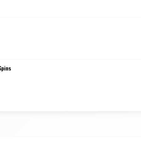
Spins