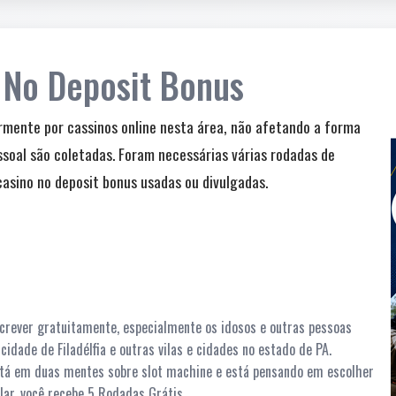
 No Deposit Bonus
rmente por cassinos online nesta área, não afetando a forma
soal são coletadas. Foram necessárias várias rodadas de
casino no deposit bonus usadas ou divulgadas.
screver gratuitamente, especialmente os idosos e outras pessoas
cidade de Filadélfia e outras vilas e cidades no estado de PA.
stá em duas mentes sobre slot machine e está pensando em escolher
ar, você recebe 5 Rodadas Grátis.