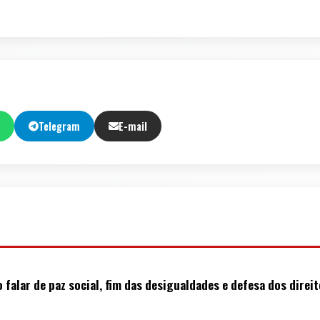
Telegram
E-mail
falar de paz social, fim das desigualdades e defesa dos dire