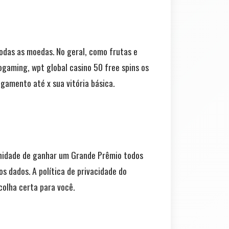
todas as moedas. No geral, como frutas e
ogaming, wpt global casino 50 free spins os
gamento até x sua vitória básica.
unidade de ganhar um Grande Prêmio todos
os dados. A política de privacidade do
colha certa para você.