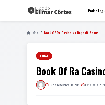
Poder Legi
Início
Book Of Ra Casino No Deposit Bonus
GERAL
Book Of Ra Casin
08 de setembro de 2025
4 min de leitur