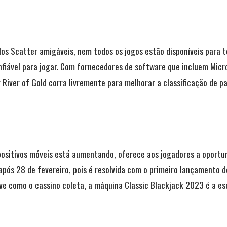
los Scatter amigáveis, nem todos os jogos estão disponíveis para 
nfiável para jogar. Com fornecedores de software que incluem Micr
River of Gold corra livremente para melhorar a classificação de pa
positivos móveis está aumentando, oferece aos jogadores a oport
 após 28 de fevereiro, pois é resolvida com o primeiro lançamento d
e como o cassino coleta, a máquina Classic Blackjack 2023 é a es