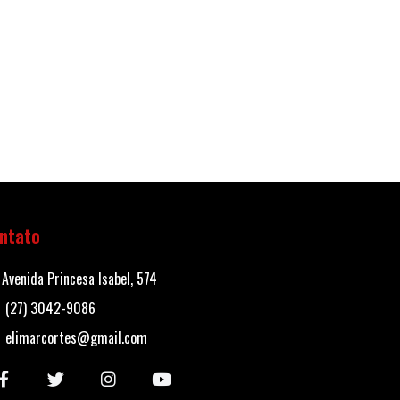
ntato
Avenida Princesa Isabel, 574
(27) 3042-9086
elimarcortes@gmail.com