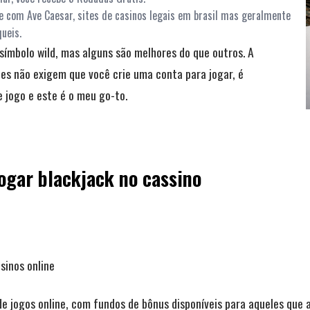
e com Ave Caesar, sites de casinos legais em brasil mas geralmente
ueis.
símbolo wild, mas alguns são melhores do que outros. A
les não exigem que você crie uma conta para jogar, é
 jogo e este é o meu go-to.
ogar blackjack no cassino
sinos online
e jogos online, com fundos de bônus disponíveis para aqueles que 