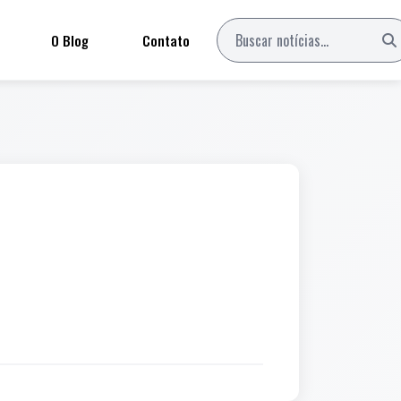
O Blog
Contato