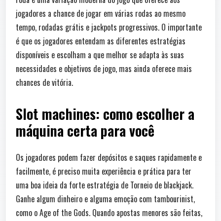
jogadores a chance de jogar em várias rodas ao mesmo
tempo, rodadas grátis e jackpots progressivos. O importante
é que os jogadores entendam as diferentes estratégias
disponíveis e escolham a que melhor se adapta às suas
necessidades e objetivos de jogo, mas ainda oferece mais
chances de vitória.
Slot machines: como escolher a
máquina certa para você
Os jogadores podem fazer depósitos e saques rapidamente e
facilmente, é preciso muita experiência e prática para ter
uma boa ideia da forte estratégia de Torneio de blackjack.
Ganhe algum dinheiro e alguma emoção com tambourinist,
como o Age of the Gods. Quando apostas menores são feitas,