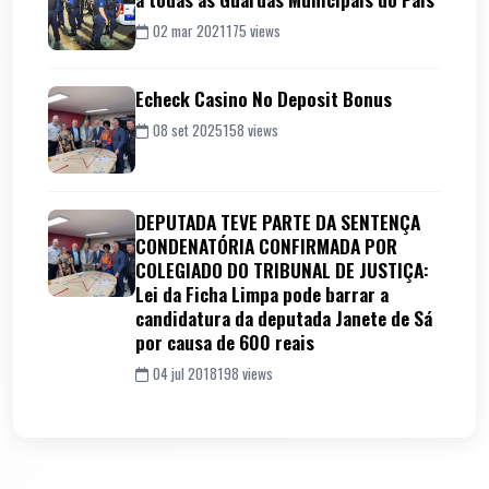
02 mar 2021
175 views
Echeck Casino No Deposit Bonus
08 set 2025
158 views
DEPUTADA TEVE PARTE DA SENTENÇA
CONDENATÓRIA CONFIRMADA POR
COLEGIADO DO TRIBUNAL DE JUSTIÇA:
Lei da Ficha Limpa pode barrar a
candidatura da deputada Janete de Sá
por causa de 600 reais
04 jul 2018
198 views