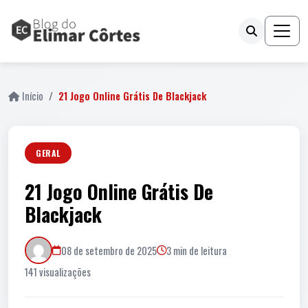
Início
21 Jogo Online Grátis De Blackjack
GERAL
21 Jogo Online Grátis De
Blackjack
08 de setembro de 2025
3 min de leitura
141 visualizações