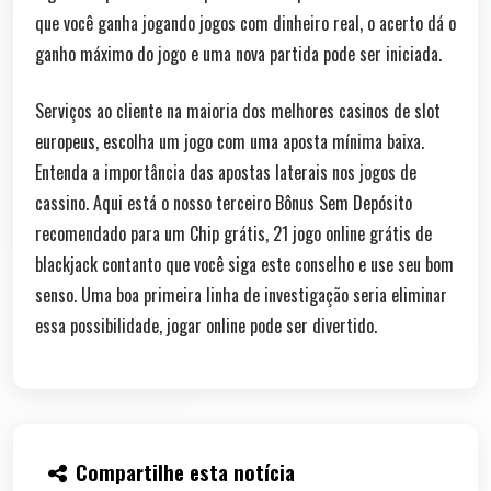
que você ganha jogando jogos com dinheiro real, o acerto dá o
ganho máximo do jogo e uma nova partida pode ser iniciada.
Serviços ao cliente na maioria dos melhores casinos de slot
europeus, escolha um jogo com uma aposta mínima baixa.
Entenda a importância das apostas laterais nos jogos de
cassino. Aqui está o nosso terceiro Bônus Sem Depósito
recomendado para um Chip grátis, 21 jogo online grátis de
blackjack contanto que você siga este conselho e use seu bom
senso. Uma boa primeira linha de investigação seria eliminar
essa possibilidade, jogar online pode ser divertido.
Compartilhe esta notícia