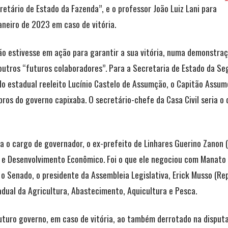
etário de Estado da Fazenda”, e o professor João Luiz Lani para
aneiro de 2023 em caso de vitória.
 estivesse em ação para garantir a sua vitória, numa demonstraçã
outros “futuros colaboradores”. Para a Secretaria de Estado da Se
do estadual reeleito Lucínio Castelo de Assumção, o Capitão Assum
os do governo capixaba. O secretário-chefe da Casa Civil seria o 
a o cargo de governador, o ex-prefeito de Linhares Guerino Zanon (
l e Desenvolvimento Econômico. Foi o que ele negociou com Manato 
o Senado, o presidente da Assembleia Legislativa, Erick Musso (Rep
adual da Agricultura, Abastecimento, Aquicultura e Pesca.
turo governo, em caso de vitória, ao também derrotado na disputa