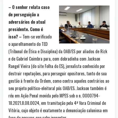
– O senhor relata caso
de perseguição a
adversários do atual
presidente. Como é
isso? –
Tem-se verificado
o aparelhamento do TED
(Tribunal de Ética e Disciplina) da OAB/ES por aliados de Rizk
e de Gabriel Coimbra para, com dobradinha com Jackson
Rangel Vieira (do site Folha do ES), jornalista conhecido por
destruir reputações, para perseguir opositores, tanto de sua
gestão à frente da Ordem, como contra aqueles contrários ao
seu projeto político-eleitoral pós OAB/ES. Jackson também é
réu em Ação Penal movida pelo MPES sob o n. 0000794-
18.2021.8.08.0024, em tramitação pela 4ª Vara Criminal de
Vitória, cujo objeto é exatamente a denunciação caluniosa em
face de pessoas que sabe inocentes.